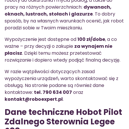
roboty do odkurzania i mycia podłóg, a także do
pracy na różnych powierzchniach:
dywanach,
oknach, lustrach, stołach i glazurze
. To dobry
sposób, by na własnych warunkach ocenić, jak robot
poradzi sobie w Twoim mieszkaniu.
Wypożyczenie jest dostępne od
100 zł/dobe
, a co
ważne – przy decyzji o zakupie
za wynajem nie
płacisz
. Dzięki temu możesz przetestować
rozwiązanie i dopiero wtedy podjąć finalną decyzję.
W razie wątpliwości dotyczących zasad
wypożyczenia urządzeń, warto skontaktować się z
obsługą. Na stronie podane są również dane
kontaktowe:
tel. 790 634 007
oraz
kontakt@roboexpert.pl
.
Dane techniczne Hobot Pilot
Zdalnego Sterownia Legee