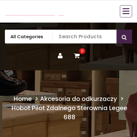
Skip
mobillook.pl
to
content
0
Home
>
Akcesoria do odkurzaczy
>
Hobot Pilot Zdalnego Sterownia Legee
688