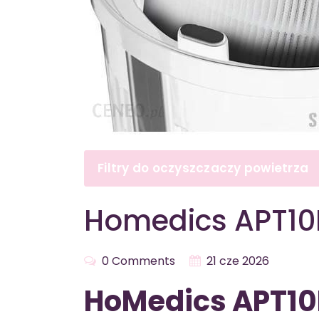
Filtry do oczyszczaczy powietrza
Homedics APT10
0 Comments
21 cze 2026
HoMedics APT10