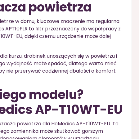
zacza powietrza
wietrze w domu, kluczowe znaczenie ma regularna
s APT10FLR to filtr przeznaczony do współpracy z
0WT-EU, dzięki czemu urządzenie może dalej
” dla kurzu, drobinek unoszących się w powietrzu i
jego wydajność może spadać, dlatego warto mieć
y nie przerywać codziennej dbałości o komfort
akiego modelu?
edics AP-T10WT-EU
zczacza powietrza dla HoMedics AP-T10WT-EU. To
ącego zamiennika może skutkować gorszym
 dopasowaniem elementów w urządzeniu.