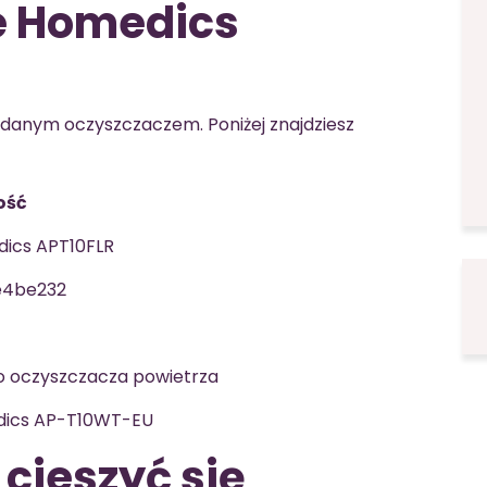
e Homedics
danym oczyszczaczem. Poniżej znajdziesz
ość
ics APT10FLR
e4be232
do oczyszczacza powietrza
ics AP-T10WT-EU
i cieszyć się