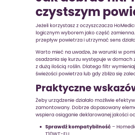
czystszym powi
Jeżeli korzystasz z oczyszczacza HoMedi
logicznym wyborem jako część zamienna.
przepływ powietrza i utrzymać sens dział
Warto mieć na uwadze, że warunki w pomi
osadzania się kurzu występuje w domach 
z dużą ilością roślin. Dlatego filtr wymie
świeżości powietrza lub gdy zbliża się za
Praktyczne wskazó
Żeby urządzenie działało możliwie efektywn
zamontowany. Dobrze dopasowany element f
wspiera osiąganie deklarowanej jakości o
Sprawdź kompatybilność
– Homedic
T10WT-EU.