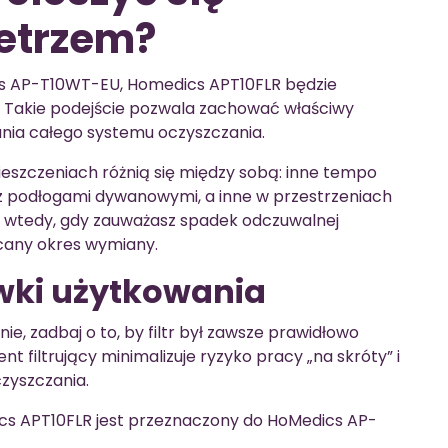
etrzem?
cs AP-T10WT-EU, Homedics APT10FLR będzie
 Takie podejście pozwala zachować właściwy
ania całego systemu oczyszczania.
eszczeniach różnią się między sobą: inne tempo
z podłogami dywanowymi, a inne w przestrzeniach
niaj wtedy, gdy zauważasz spadek odczuwalnej
lecany okres wymiany.
wki użytkowania
ie, zadbaj o to, by filtr był zawsze prawidłowo
iltrujący minimalizuje ryzyko pracy „na skróty” i
czyszczania.
s APT10FLR jest przeznaczony do HoMedics AP-