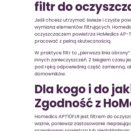
filtr do oczyszc
Jeśli chcesz utrzymać świeże i czyste po
wymiana elementów filtrujących. Homedic
oczyszczaczem powietrza HoMedics AP-T1
pracować z pełną skutecznością.
W praktyce filtr to „pierwsza linia obrony
innych zanieczyszczeń. Z biegiem czasu 
pod ręką odpowiednią część zamienną, ab
domowników.
Dla kogo i do j
Zgodność z HoM
Homedics APT10FLR jest filtrem do oczys
ważne, ponieważ zastosowanie niepasuj
przepływem powietrza lub niedokładnym