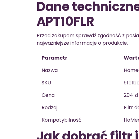
Dane techniczn
APT10FLR
Przed zakupem sprawdź zgodność z posia
najważniejsze informacje o produkcie.
Parametr
Wart
Nazwa
Homed
SKU
9fe1b
Cena
204 zł
Rodzaj
Filtr 
Kompatybilność
HoMed
Jak dobrać filtr 