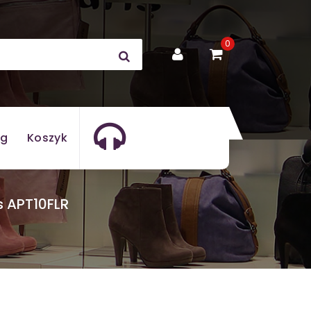
0
og
Koszyk
 APT10FLR