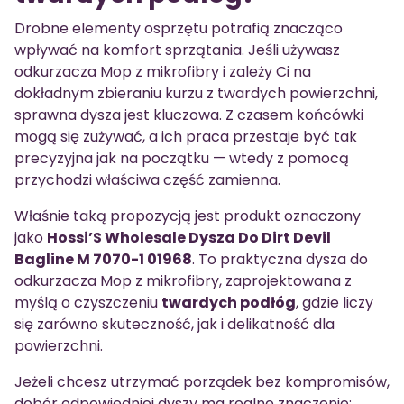
Drobne elementy osprzętu potrafią znacząco
wpływać na komfort sprzątania. Jeśli używasz
odkurzacza Mop z mikrofibry i zależy Ci na
dokładnym zbieraniu kurzu z twardych powierzchni,
sprawna dysza jest kluczowa. Z czasem końcówki
mogą się zużywać, a ich praca przestaje być tak
precyzyjna jak na początku — wtedy z pomocą
przychodzi właściwa część zamienna.
Właśnie taką propozycją jest produkt oznaczony
jako
Hossi’S Wholesale Dysza Do Dirt Devil
Bagline M 7070-1 01968
. To praktyczna dysza do
odkurzacza Mop z mikrofibry, zaprojektowana z
myślą o czyszczeniu
twardych podłóg
, gdzie liczy
się zarówno skuteczność, jak i delikatność dla
powierzchni.
Jeżeli chcesz utrzymać porządek bez kompromisów,
dobór odpowiedniej dyszy ma realne znaczenie: