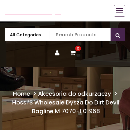
Skip
mobillook.pl
to
content
0
Home
>
Akcesoria do odkurzaczy
>
Hossi’S Wholesale Dysza Do Dirt Devil
Bagline M 7070-1 01968