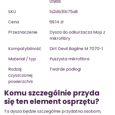
01968
SKU
1a2db31b75a8
Cena
69.14 zł
Przeznaczenie
Dysza do odkurzacza Mop z
mikrofibry
Kompatybilność
Dirt Devil Bagline M 7070-1
Materiał / typ
Puszysta mikrofibra
Rodzaj
Twarde podłogi
czyszczonej
powierzchni
Komu szczególnie przyda
się ten element osprzętu?
Ta dysza będzie szczególnie przydatna osobom,