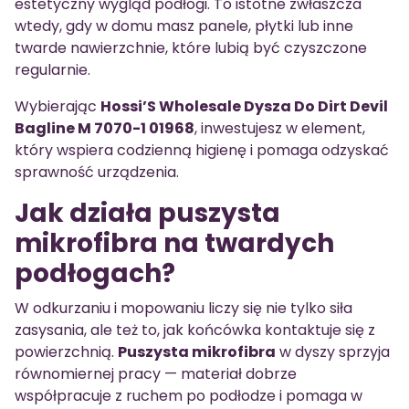
estetyczny wygląd podłogi. To istotne zwłaszcza
wtedy, gdy w domu masz panele, płytki lub inne
twarde nawierzchnie, które lubią być czyszczone
regularnie.
Wybierając
Hossi’S Wholesale Dysza Do Dirt Devil
Bagline M 7070-1 01968
, inwestujesz w element,
który wspiera codzienną higienę i pomaga odzyskać
sprawność urządzenia.
Jak działa puszysta
mikrofibra na twardych
podłogach?
W odkurzaniu i mopowaniu liczy się nie tylko siła
zasysania, ale też to, jak końcówka kontaktuje się z
powierzchnią.
Puszysta mikrofibra
w dyszy sprzyja
równomiernej pracy — materiał dobrze
współpracuje z ruchem po podłodze i pomaga w