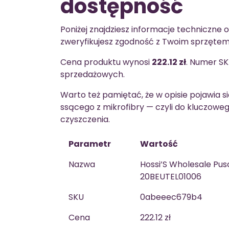
dostępność
Poniżej znajdziesz informacje techniczne o
zweryfikujesz zgodność z Twoim sprzętem 
Cena produktu wynosi
222.12 zł
. Numer S
sprzedażowych.
Warto też pamiętać, że w opisie pojawia s
ssącego z mikrofibry — czyli do kluczow
czyszczenia.
Parametr
Wartość
Nazwa
Hossi’S Wholesale Pus
20BEUTEL01006
SKU
0abeeec679b4
Cena
222.12 zł