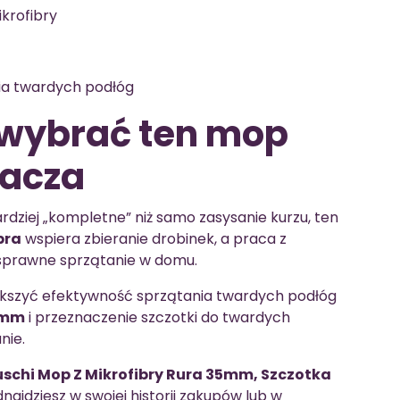
krofibry
ia twardych podłóg
 wybrać ten mop
zacza
bardziej „kompletne” niż samo zasysanie kurzu, ten
bra
wspiera zbieranie drobinek, a praca z
 sprawne sprzątanie w domu.
ększyć efektywność sprzątania twardych podłóg
 mm
i przeznaczenie szczotki do twardych
nie.
uschi Mop Z Mikrofibry Rura 35mm, Szczotka
dnajdziesz w swojej historii zakupów lub w