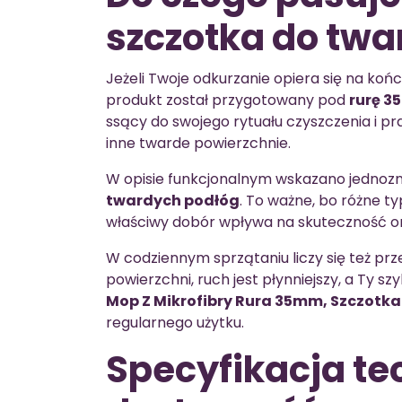
szczotka do twa
Jeżeli Twoje odkurzanie opiera się na koń
produkt został przygotowany pod
rurę 3
ssący do swojego rytuału czyszczenia i pr
inne twarde powierzchnie.
W opisie funkcjonalnym wskazano jednozn
twardych podłóg
. To ważne, bo różne 
właściwy dobór wpływa na skuteczność o
W codziennym sprzątaniu liczy się też p
powierzchni, ruch jest płynniejszy, a Ty sz
Mop Z Mikrofibry Rura 35mm, Szczotk
regularnego użytku.
Specyfikacja te