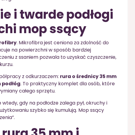
ie i twarde podłogi
schi mop ssący
rofibry
. Mikrofibra jest ceniona za zdolność do
acuje na powierzchni w sposób bardziej
czeniu z ssaniem pozwala to uzyskać czyszczenie,
kurzu.
współpracy z odkurzaczem:
rura o średnicy 35 mm
h podłóg
. To praktyczny komplet dla osób, które
ymiany całego sprzętu.
 wtedy, gdy na podłodze zalega pył, okruchy i
użytkowaniu szybko się kumulują. Mop ssący
zenia”.
 rura 35 mm i