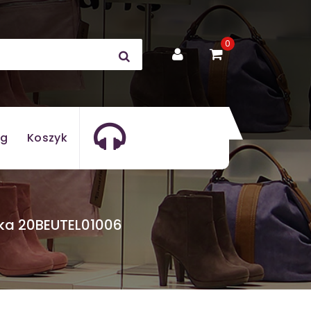
0
og
Koszyk
tka 20BEUTEL01006