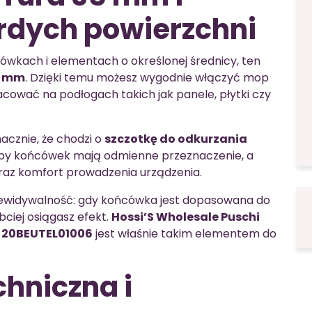
rdych powierzchni
cówkach i elementach o określonej średnicy, ten
5 mm
. Dzięki temu możesz wygodnie włączyć mop
acować na podłogach takich jak panele, płytki czy
acznie, że chodzi o
szczotkę do odkurzania
typy końcówek mają odmienne przeznaczenie, a
raz komfort prowadzenia urządzenia.
rzewidywalność: gdy końcówka jest dopasowana do
ybciej osiągasz efekt.
Hossi’S Wholesale Puschi
a 20BEUTEL01006
jest właśnie takim elementem do
chniczna i