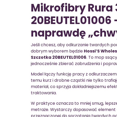
Mikrofibry Rura
20BEUTEL01006 —
naprawdę „chwy
Jeśli chcesz, aby odkurzanie twardych po
dobrym wyborem będzie
Hossi’S Wholes
Szczotka 20BEUTEL01006
. To mop ssący
jednocześnie zbierać zabrudzenia i popra
Model łączy funkcję pracy z odkurzaczem
temu kurz i drobne cząstki nie tylko trafia
materiał, co sprzyja dokładniejszemu ef
traktowania.
W praktyce oznacza to mniej smug, lepsze
metraże. Wystarczy dopasować element do
przeznaczonej do sprzątania twardych po