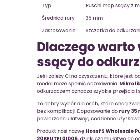
Typ
Puschi mop ssący z mi
Średnica rury
35 mm
Zastosowanie
Szczotka do odkurzan
Dlaczego warto
ssący do odkur
Jeśli zależy Ci na czyszczeniu, które jest 
model może spełnić oczekiwania.
Mikrofi
odkurzaczem oznacza szybkie przejścia i
To dobry wybór dla osób, które chcą zwi
bez komplikacji. Dopasowanie do
rury 35
powierzchni ułatwiają codzienne użytkowa
Produkt nosi nazwę
Hossi’S Wholesale P
20BEUTEL01006
, dzięki czemu łatwo go o