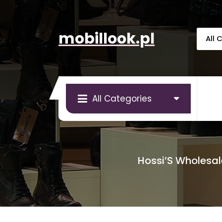
Skip
to
content
mobillook.pl
All Categories
Hossi’S Wholesal