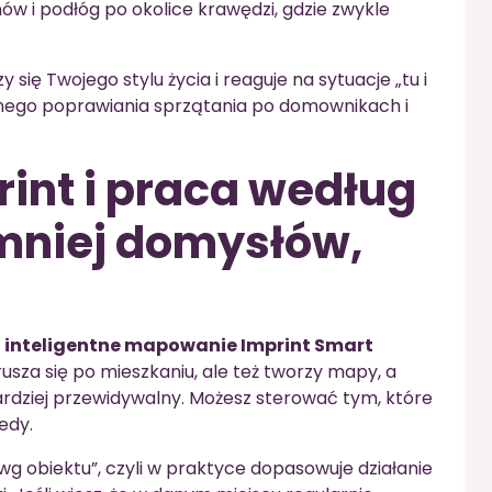
w i podłóg po okolice krawędzi, gdzie zwykle
się Twojego stylu życia i reaguje na sytuacje „tu i
znego poprawiania sprzątania po domownikach i
int i praca według
mniej domysłów,
t
inteligentne mapowanie Imprint Smart
orusza się po mieszkaniu, ale też tworzy mapy, a
rdziej przewidywalny. Możesz sterować tym, które
edy.
wg obiektu”, czyli w praktyce dopasowuje działanie