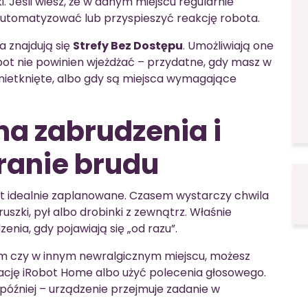
. Jeśli wiesz, że w danym miejscu regularnie
zautomatyzować lub przyspieszyć reakcję robota.
a znajdują się
Strefy Bez Dostępu
. Umożliwiają one
ot nie powinien wjeżdżać – przydatne, gdy masz w
ietknięte, albo gdy są miejsca wymagające
na zabrudzenia i
ranie brudu
st idealnie zaplanowane. Czasem wystarczy chwila
uszki, pył albo drobinki z zewnątrz. Właśnie
nia, gdy pojawiają się „od razu”.
 czy w innym newralgicznym miejscu, możesz
ację iRobot Home albo użyć polecenia głosowego.
później – urządzenie przejmuje zadanie w
.