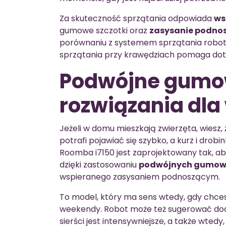
Za skuteczność sprzątania odpowiada
ws
gumowe szczotki oraz
zasysanie podno
porównaniu z systemem sprzątania robot
sprzątania przy krawędziach pomaga dotrz
Podwójne gumow
rozwiązania dla 
Jeżeli w domu mieszkają zwierzęta, wiesz,
potrafi pojawiać się szybko, a kurz i drob
Roomba i7150 jest zaprojektowany tak, aby
dzięki zastosowaniu
podwójnych gumowy
wspieranego zasysaniem podnoszącym.
To model, który ma sens wtedy, gdy chces
weekendy. Robot może też sugerować dod
sierści jest intensywniejsze, a także wtedy