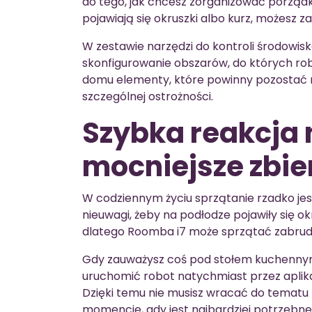
do tego, jak chcesz zorganizować porządki
pojawiają się okruszki albo kurz, możesz 
W zestawie narzędzi do kontroli środowisk
skonfigurowanie obszarów, do których rob
domu elementy, które powinny pozostać n
szczególnej ostrożności.
Szybka reakcja 
mocniejsze zbie
W codziennym życiu sprzątanie rzadko je
nieuwagi, żeby na podłodze pojawiły się okr
dlatego Roomba i7 może sprzątać zabrudze
Gdy zauważysz coś pod stołem kuchennym
uruchomić robot natychmiast przez aplik
Dzięki temu nie musisz wracać do tematu 
momencie, gdy jest najbardziej potrzebne