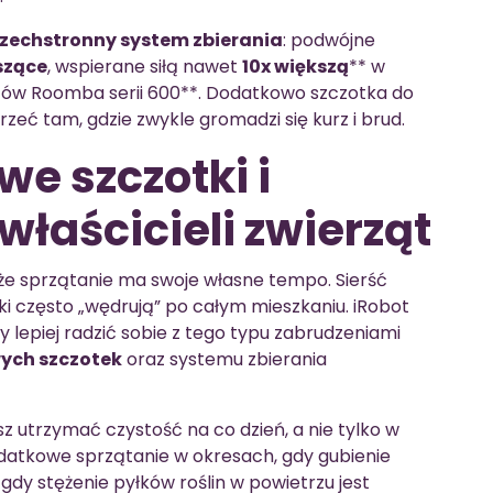
zechstronny system zbierania
: podwójne
szące
, wspierane siłą nawet
10x większą
** w
ów Roomba serii 600**. Dodatkowo szczotka do
eć tam, gdzie zwykle gromadzi się kurz i brud.
e szczotki i
właścicieli zwierząt
 że sprzątanie ma swoje własne tempo. Sierść
inki często „wędrują” po całym mieszkaniu. iRobot
 lepiej radzić sobie z tego typu zabrudzeniami
ch szczotek
oraz systemu zbierania
z utrzymać czystość na co dzień, a nie tylko w
atkowe sprzątanie w okresach, gdy gubienie
, gdy stężenie pyłków roślin w powietrzu jest