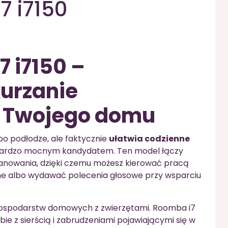
7 i7150
7 i7150 –
kurzanie
 Twojego domu
i po podłodze, ale faktycznie
ułatwia codzienne
t bardzo mocnym kandydatem. Ten model łączy
lanowania, dzięki czemu możesz kierować pracą
ome albo wydawać polecenia głosowe przy wsparciu
gospodarstw domowych z zwierzętami. Roomba i7
ie z sierścią i zabrudzeniami pojawiającymi się w