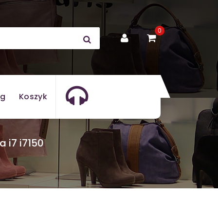
0
og
Koszyk
 i7 i7150