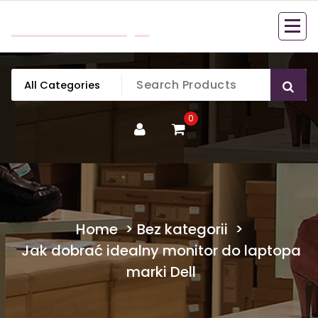
Skip
mobillook.pl
to
content
0
Home
>
Bez kategorii
>
Jak dobrać idealny monitor do laptopa
marki Dell