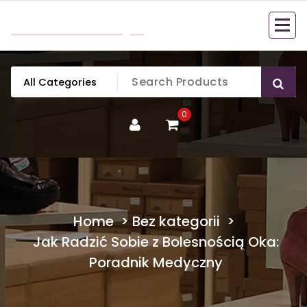
Skip
mobillook.pl
to
content
0
Home
>
Bez kategorii
>
Jak Radzić Sobie z Bolesnością Oka:
Poradnik Medyczny