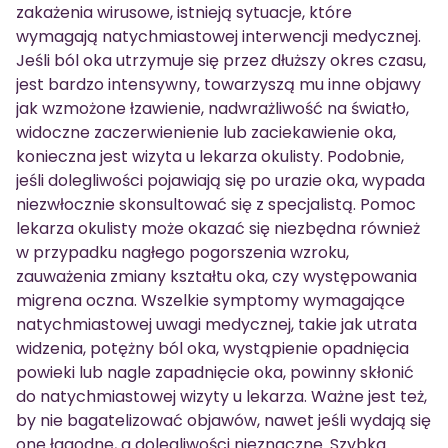
zakażenia wirusowe, istnieją sytuacje, które
wymagają natychmiastowej interwencji medycznej.
Jeśli ból oka utrzymuje się przez dłuższy okres czasu,
jest bardzo intensywny, towarzyszą mu inne objawy
jak wzmożone łzawienie, nadwrażliwość na światło,
widoczne zaczerwienienie lub zaciekawienie oka,
konieczna jest wizyta u lekarza okulisty. Podobnie,
jeśli dolegliwości pojawiają się po urazie oka, wypada
niezwłocznie skonsultować się z specjalistą. Pomoc
lekarza okulisty może okazać się niezbędna również
w przypadku nagłego pogorszenia wzroku,
zauważenia zmiany kształtu oka, czy występowania
migrena oczna. Wszelkie symptomy wymagające
natychmiastowej uwagi medycznej, takie jak utrata
widzenia, potężny ból oka, wystąpienie opadnięcia
powieki lub nagle zapadnięcie oka, powinny skłonić
do natychmiastowej wizyty u lekarza. Ważne jest też,
by nie bagatelizować objawów, nawet jeśli wydają się
one łagodne, a dolegliwości nieznaczne. Szybka