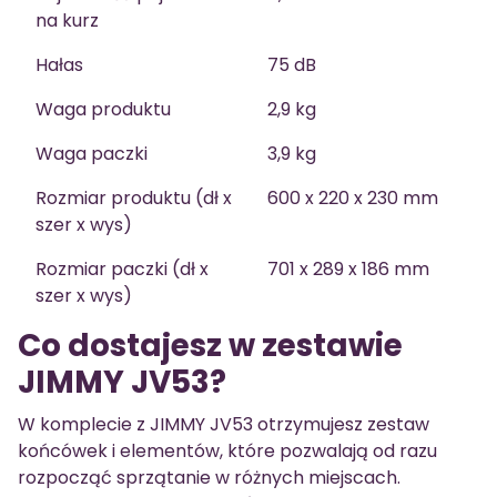
na kurz
Hałas
75 dB
Waga produktu
2,9 kg
Waga paczki
3,9 kg
Rozmiar produktu (dł x
600 x 220 x 230 mm
szer x wys)
Rozmiar paczki (dł x
701 x 289 x 186 mm
szer x wys)
Co dostajesz w zestawie
JIMMY JV53?
W komplecie z JIMMY JV53 otrzymujesz zestaw
końcówek i elementów, które pozwalają od razu
rozpocząć sprzątanie w różnych miejscach.