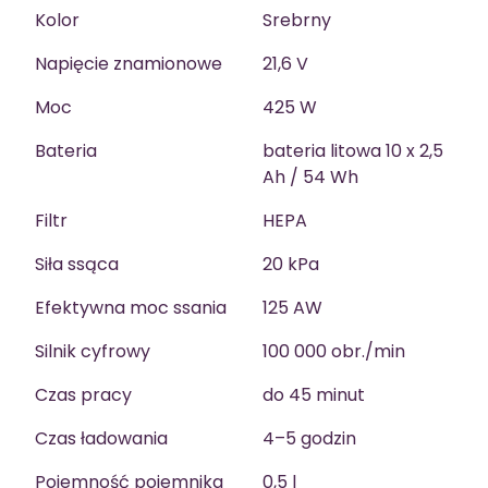
Kolor
Srebrny
Napięcie znamionowe
21,6 V
Moc
425 W
Bateria
bateria litowa 10 x 2,5
Ah / 54 Wh
Filtr
HEPA
Siła ssąca
20 kPa
Efektywna moc ssania
125 AW
Silnik cyfrowy
100 000 obr./min
Czas pracy
do 45 minut
Czas ładowania
4–5 godzin
Pojemność pojemnika
0,5 l