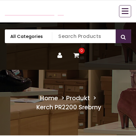
Skip
mobillook.pl
to
content
0
Home
>
Produkt
>
Kerch PR2200 Srebrny