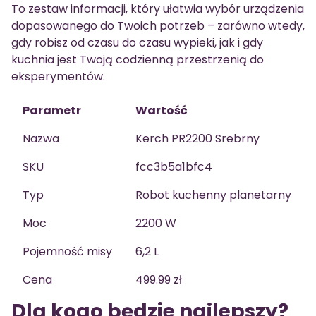
To zestaw informacji, który ułatwia wybór urządzenia
dopasowanego do Twoich potrzeb – zarówno wtedy,
gdy robisz od czasu do czasu wypieki, jak i gdy
kuchnia jest Twoją codzienną przestrzenią do
eksperymentów.
Parametr
Wartość
Nazwa
Kerch PR2200 Srebrny
SKU
fcc3b5a1bfc4
Typ
Robot kuchenny planetarny
Moc
2200 W
Pojemność misy
6,2 L
Cena
499.99 zł
Dla kogo będzie najlepszy?