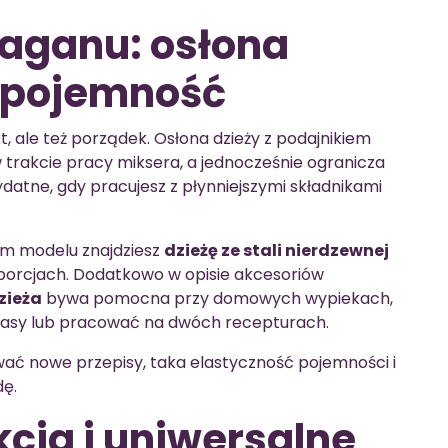
aganu: osłona
a pojemność
kt, ale też porządek. Osłona dzieży z podajnikiem
trakcie pracy miksera, a jednocześnie ogranicza
datne, gdy pracujesz z płynniejszymi składnikami
ym modelu znajdziesz
dzieżę ze stali nierdzewnej
 porcjach. Dodatkowo w opisie akcesoriów
zieża
bywa pomocna przy domowych wypiekach,
masy lub pracować na dwóch recepturach.
tować nowe przepisy, taka elastyczność pojemności i
dę.
kcja i uniwersalne