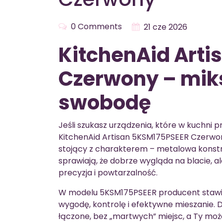
0 Comments
21 cze 2026
KitchenAid Art
Czerwony – miks
swobodę
Jeśli szukasz urządzenia, które w kuchni 
KitchenAid Artisan 5KSM175PSEER Czerwo
stojący z charakterem – metalowa konstr
sprawiają, że dobrze wygląda na blacie, al
precyzja i powtarzalność.
W modelu 5KSM175PSEER producent stawia 
wygodę, kontrolę i efektywne mieszanie. D
łączone, bez „martwych” miejsc, a Ty moż