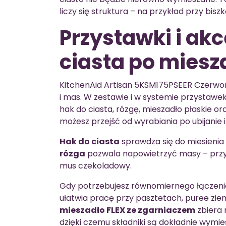
liczy się struktura – na przykład przy bi
Przystawki i akc
ciasta po miesz
KitchenAid Artisan 5KSM175PSEER Czerwony
i mas. W zestawie i w systemie przystaw
hak do ciasta, rózgę, mieszadło płaskie o
możesz przejść od wyrabiania po ubijanie 
Hak do ciasta
sprawdza się do miesienia c
rózga
pozwala napowietrzyć masy – przygo
mus czekoladowy.
Gdy potrzebujesz równomiernego łączeni
ułatwia pracę przy pasztetach, puree zie
mieszadło FLEX ze zgarniaczem
zbiera 
dzięki czemu składniki są dokładnie wymie