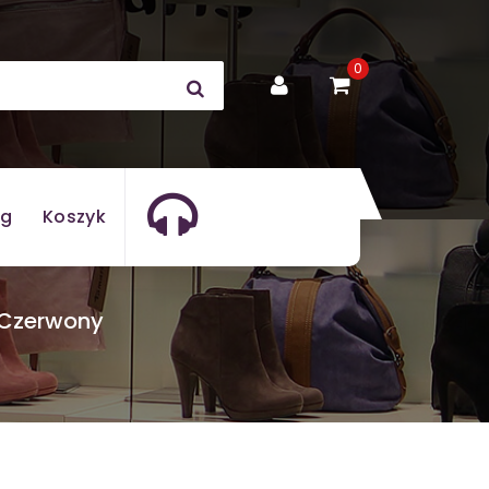
0
og
Koszyk
 Czerwony