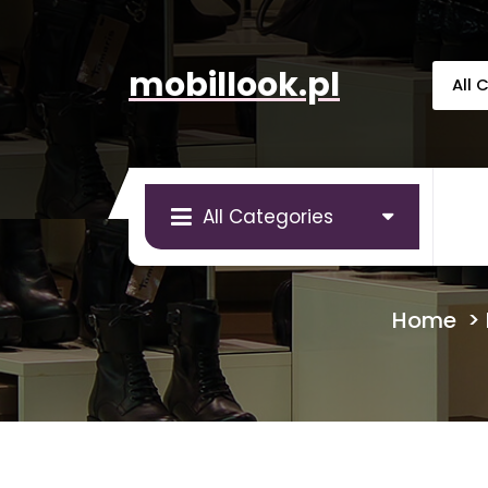
Skip
to
content
mobillook.pl
All Categories
Home
>