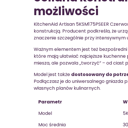
możliwości
KitchenAid Artisan 5KSM175PSEER Czerwon
konstrukcją. Producent podkreśla, że urz
znaczenie szczególnie przy intensywnym 
Ważnym elementem jest też bezpośredni na
które mają ułatwiać najcięższe kuchenne 
miesza, ale pozwala „tworzyć” – od ciast 
Model jest także
dostosowany do potrz
Podłączasz je do uniwersalnego gniazda p
własnych planów kulinarnych.
Parametr
W
Model
5
Moc średnia
3