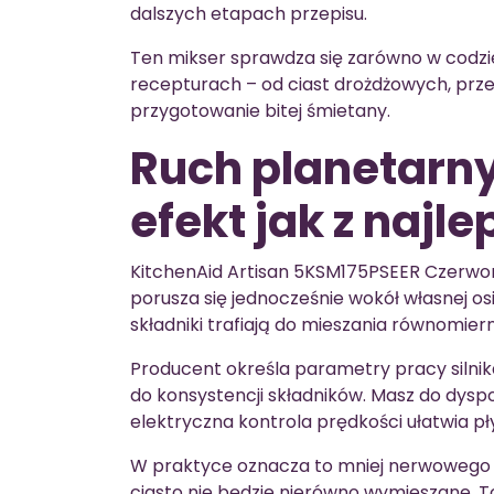
dalszych etapach przepisu.
Ten mikser sprawdza się zarówno w codzi
recepturach – od ciast drożdżowych, przez
przygotowanie bitej śmietany.
Ruch planetarny
efekt jak z najl
KitchenAid Artisan 5KSM175PSEER Czerwony
porusza się jednocześnie wokół własnej osi
składniki trafiają do mieszania równomierni
Producent określa parametry pracy silni
do konsystencji składników. Masz do dysp
elektryczna kontrola prędkości ułatwia pł
W praktyce oznacza to mniej nerwowego „
ciasto nie będzie nierówno wymieszane. T