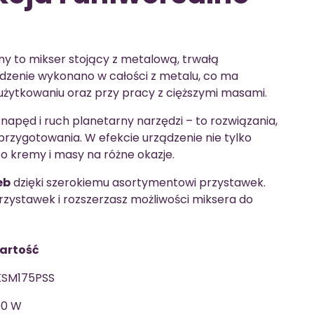
y to mikser stojący z metalową, trwałą
ądzenie wykonano w całości z metalu, co ma
użytkowaniu oraz przy pracy z cięższymi masami.
pęd i ruch planetarny narzędzi – to rozwiązania,
przygotowania. W efekcie urządzenie nie tylko
po kremy i masy na różne okazje.
eb
dzięki szerokiemu asortymentowi przystawek.
rzystawek i rozszerzasz możliwości miksera do
artość
KSM175PSS
00 W