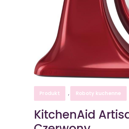
Produkt
Roboty kuchenne
,
KitchenAid Arti
Czerwony