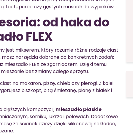
szkoptach, puree czy gęstych masach do wypieków.
esoria: od haka do
adło FLEX
 jest mikserem, który rozumie różne rodzaje ciast
ek masz narzędzia dobrane do konkretnych zadań:
raz mieszadło FLEX ze zgarniaczem. Dzięki temu
i mieszanie bez zmiany całego sprzętu.
iast na makaron, pizzę, chleb czy pierogi. Z kolei
tujesz biszkopt, bitą śmietanę, pianę z białek i
a cięższych kompozycji,
mieszadło płaskie
mniaczanym, serniku, lukrze i polewach. Dodatkowo
masę ze ścianek dzieży dzięki silikonowej nakładce,
szane.