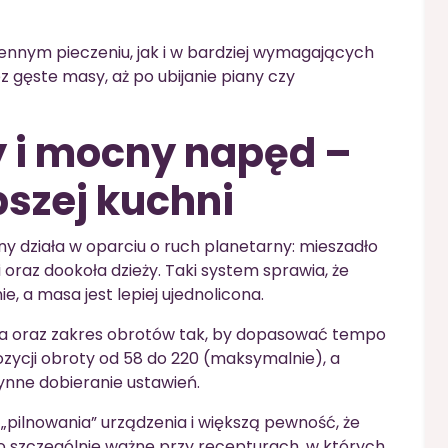
ennym pieczeniu, jak i w bardziej wymagających
 gęste masy, aż po ubijanie piany czy
 i mocny napęd –
epszej kuchni
 działa w oparciu o ruch planetarny: mieszadło
 oraz dookoła dzieży. Taki system sprawia, że
e, a masa jest lepiej ujednolicona.
ka oraz zakres obrotów tak, by dopasować tempo
ozycji obroty od 58 do 220 (maksymalnie), a
ynne dobieranie ustawień.
pilnowania” urządzenia i większą pewność, że
o szczególnie ważne przy recepturach, w których