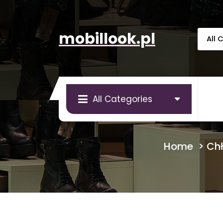
Skip
to
content
mobillook.pl
All Categories
Home
>
Chł