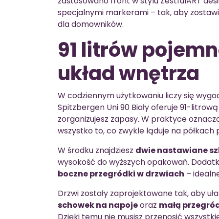
zastosowano front w stylu ZestfulART des
specjalnymi markerami – tak, aby zostawi
dla domowników.
91 litrów pojem
układ wnętrza
W codziennym użytkowaniu liczy się wygo
Spitzbergen Uni 90 Biały oferuje 91-litro
zorganizujesz zapasy. W praktyce oznacza 
wszystko to, co zwykle ląduje na półkach
W środku znajdziesz
dwie nastawiane sz
wysokość do wyższych opakowań. Dodatk
boczne przegródki w drzwiach
– idealn
Drzwi zostały zaprojektowane tak, aby uł
schowek na napoje
oraz
małą przegród
Dzięki temu nie musisz przenosić wszyst