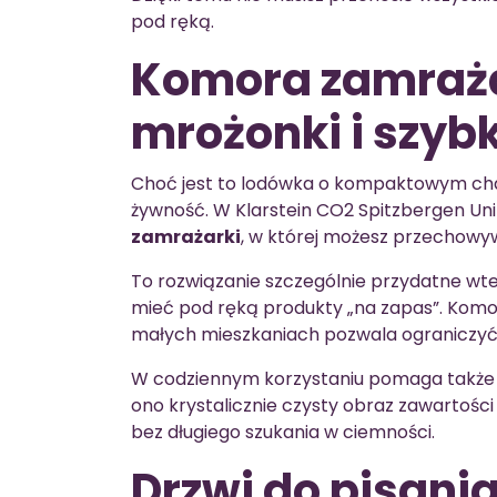
pod ręką.
Komora zamrażar
mrożonki i szyb
Choć jest to lodówka o kompaktowym cha
żywność. W Klarstein CO2 Spitzbergen Un
zamrażarki
, w której możesz przechowyw
To rozwiązanie szczególnie przydatne wted
mieć pod ręką produkty „na zapas”. Komor
małych mieszkaniach pozwala ograniczyć 
W codziennym korzystaniu pomaga takż
ono krystalicznie czysty obraz zawartości 
bez długiego szukania w ciemności.
Drzwi do pisania