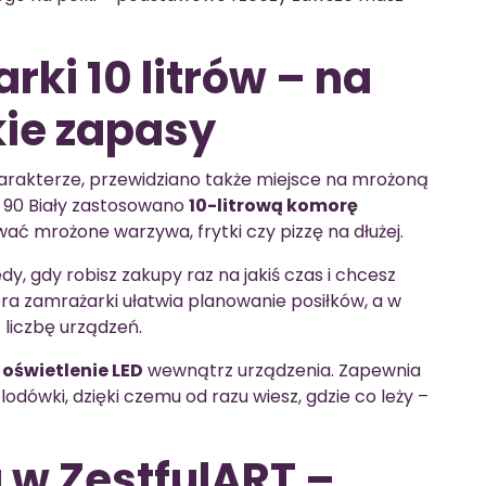
ki 10 litrów – na
kie zapasy
rakterze, przewidziano także miejsce na mrożoną
i 90 Biały zastosowano
10-litrową komorę
ać mrożone warzywa, frytki czy pizzę na dłużej.
y, gdy robisz zakupy raz na jakiś czas i chcesz
a zamrażarki ułatwia planowanie posiłków, a w
liczbę urządzeń.
e
oświetlenie LED
wewnątrz urządzenia. Zapewnia
lodówki, dzięki czemu od razu wiesz, gdzie co leży –
 w ZestfulART –