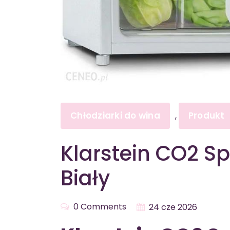
Chłodziarki do wina
Produkt
,
Klarstein CO2 Sp
Biały
0 Comments
24 cze 2026