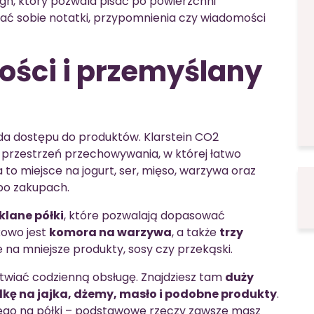
ign, który pozwala pisać po powierzchni
ać sobie notatki, przypomnienia czy wiadomości
ności i przemyślany
da dostępu do produktów. Klarstein CO2
wą przestrzeń przechowywania, w której łatwo
to miejsce na jogurt, ser, mięso, warzywa oraz
 po zakupach.
klane półki
, które pozwalają dopasować
owo jest
komora na warzywa
, a także
trzy
e na mniejsze produkty, sosy czy przekąski.
atwiać codzienną obsługę. Znajdziesz tam
duży
kę na jajka, dżemy, masło i podobne produkty
.
kiego na półki – podstawowe rzeczy zawsze masz