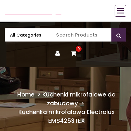
Skip
mobillook.pl
to
content
0
Home
>
Kuchenki mikrofalowe do
zabudowy
>
Kuchenka mikrofalowa Electrolux
EMS4253TEX