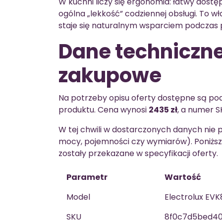
W kuchni liczy się ergonomia: łatwy dostę
ogólna „lekkość” codziennej obsługi. To w
staje się naturalnym wsparciem podczas 
Dane techniczne
zakupowe
Na potrzeby opisu oferty dostępne są po
produktu. Cena wynosi
2435 zł
, a numer 
W tej chwili w dostarczonych danych ni
mocy, pojemności czy wymiarów). Poniższa
zostały przekazane w specyfikacji oferty.
Parametr
Wartość
Model
Electrolux EV
SKU
8f0c7d5bed4