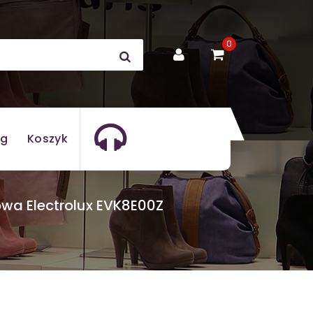
0
og
Koszyk
wa Electrolux EVK8E00Z