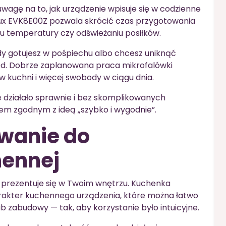
wagę na to, jak urządzenie wpisuje się w codzienne
ux EVK8E00Z pozwala skrócić czas przygotowania
u temperatury czy odświeżaniu posiłków.
dy gotujesz w pośpiechu albo chcesz uniknąć
od. Dobrze zaplanowana praca mikrofalówki
 kuchni i więcej swobody w ciągu dnia.
ie działało sprawnie i bez skomplikowanych
em zgodnym z ideą „szybko i wygodnie”.
owanie do
hennej
zęt prezentuje się w Twoim wnętrzu. Kuchenka
rakter kuchennego urządzenia, które można łatwo
zabudowy — tak, aby korzystanie było intuicyjne.