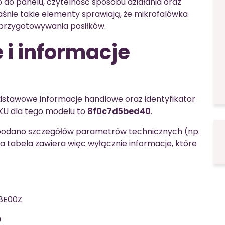
p do panelu, czytelność sposobu działania oraz
łaśnie takie elementy sprawiają, że mikrofalówka
przygotowywania posiłków.
 i informacje
dstawowe informacje handlowe oraz identyfikator
SKU dla tego modelu to
8f0c7d5bed40
.
e podano szczegółów parametrów technicznych (np.
 tabela zawiera więc wyłącznie informacje, które
K8E00Z
0