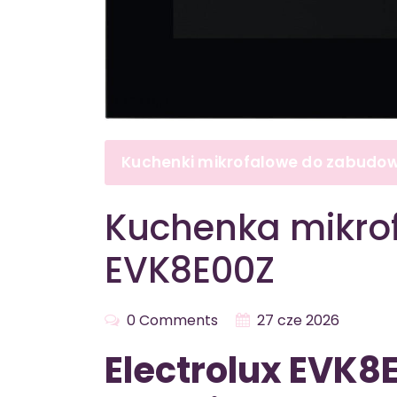
Kuchenki mikrofalowe do zabudo
Kuchenka mikrof
EVK8E00Z
0 Comments
27 cze 2026
Electrolux EVK8