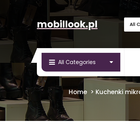
Skip
to
content
mobillook.pl
All Categories
Home
>
Kuchenki mik