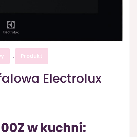
wy
Produkt
,
alowa Electrolux
E00Z w kuchni: