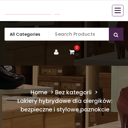
Skip
mobillook.pl
to
content
0
Home
>
Bez kategorii
>
Lakiery hybrydowe dla alergików:
bezpieczne i stylowe paznokcie