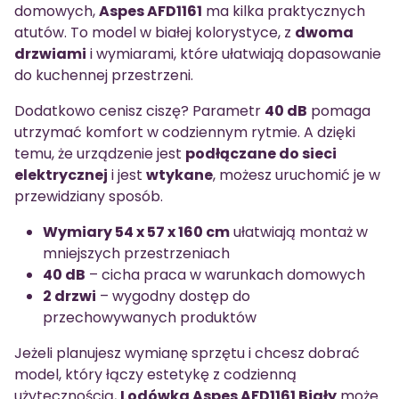
domowych,
Aspes AFD1161
ma kilka praktycznych
atutów. To model w białej kolorystyce, z
dwoma
drzwiami
i wymiarami, które ułatwiają dopasowanie
do kuchennej przestrzeni.
Dodatkowo cenisz ciszę? Parametr
40 dB
pomaga
utrzymać komfort w codziennym rytmie. A dzięki
temu, że urządzenie jest
podłączane do sieci
elektrycznej
i jest
wtykane
, możesz uruchomić je w
przewidziany sposób.
Wymiary 54 x 57 x 160 cm
ułatwiają montaż w
mniejszych przestrzeniach
40 dB
– cicha praca w warunkach domowych
2 drzwi
– wygodny dostęp do
przechowywanych produktów
Jeżeli planujesz wymianę sprzętu i chcesz dobrać
model, który łączy estetykę z codzienną
użytecznością,
Lodówka Aspes AFD1161 Biały
może