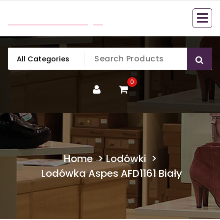
Skip
mobillook.pl
to
content
0
Home
>
Lodówki
>
Lodówka Aspes AFD1161 Biały