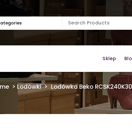
Sklep
Bl
ome
>
Lodówki
>
Lodówka Beko RCSK240K3