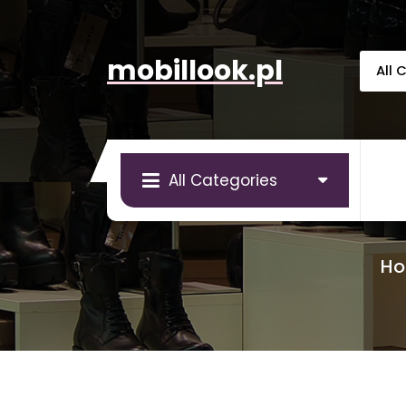
Skip
to
content
mobillook.pl
All Categories
H