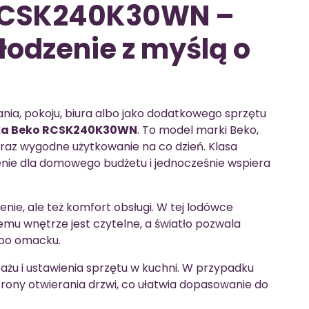
RCSK240K30WN –
odzenie z myślą o
kania, pokoju, biura albo jako dodatkowego sprzętu
a Beko RCSK240K30WN
. To model marki Beko,
oraz wygodne użytkowanie na co dzień. Klasa
nie dla domowego budżetu i jednocześnie wspiera
enie, ale też komfort obsługi. W tej lodówce
óremu wnętrze jest czytelne, a światło pozwala
 po omacku.
żu i ustawienia sprzętu w kuchni. W przypadku
trony otwierania drzwi, co ułatwia dopasowanie do