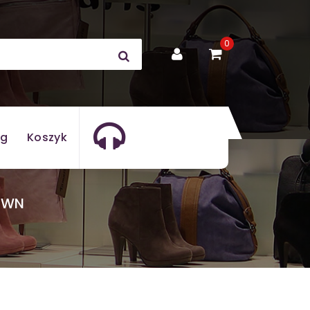
0
og
Koszyk
0WN