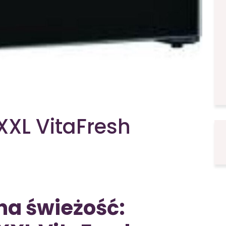
XL VitaFresh
na świeżość: