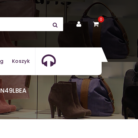
0
og
Koszyk
GN49LBEA