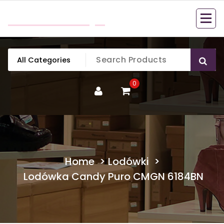
Skip
mobillook.pl
to
content
0
Home
>
Lodówki
>
Lodówka Candy Puro CMGN 6184BN