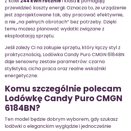
Z kolei
244 kWh rocznie
i klasa
E
pomagają
przewidzieć koszty energii. Oznacza to, że urządzenie
jest zaprojektowane tak, aby pracować efektywnie,
a nie „na pełnych obrotach” bez potrzeby. Dzięki
temu możesz planować wydatki związane z
eksploatacją sprzętu.
Jeśli zależy Ci na zakupie sprzętu, który łączy styl z
praktycznością, Lodówka Candy Puro CMGN 6184BN
daje sensowny zestaw parametrów: czarna
stylistyka, cicha praca oraz realne wskaźniki
energetyczne.
Komu szczególnie polecam
Lodówkę Candy Puro CMGN
6184BN?
Ten model będzie dobrym wyborem, gdy szukasz
lodówki o eleganckim wyglądzie i jednocześnie