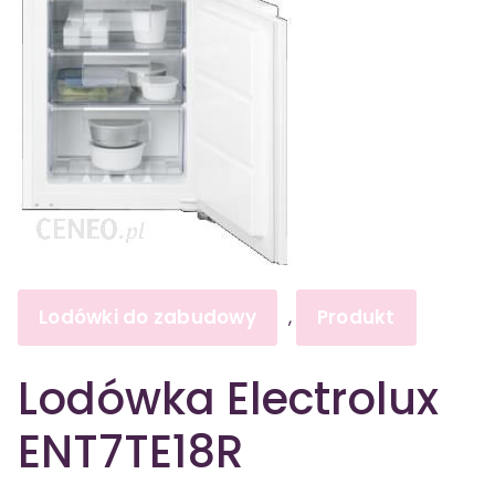
Lodówki do zabudowy
Produkt
,
Lodówka Electrolux
ENT7TE18R