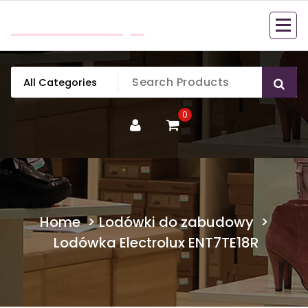
Skip
mobillook.pl
to
content
0
Home
>
Lodówki do zabudowy
>
Lodówka Electrolux ENT7TE18R