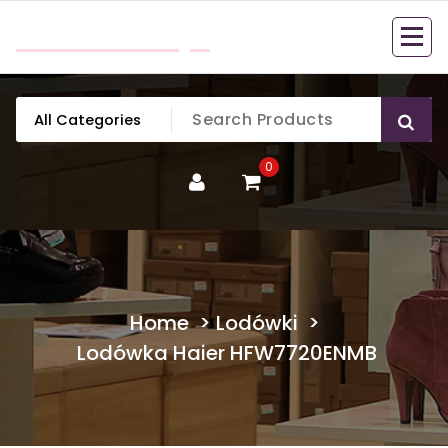
Skip
mobillook.pl
to
content
0
Home
>
Lodówki
>
Lodówka Haier HFW7720ENMB