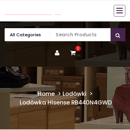
Skip
mobillook.pl
to
content
0
Home
>
Lodówki
>
Lodówka Hisense RB440N4GWD