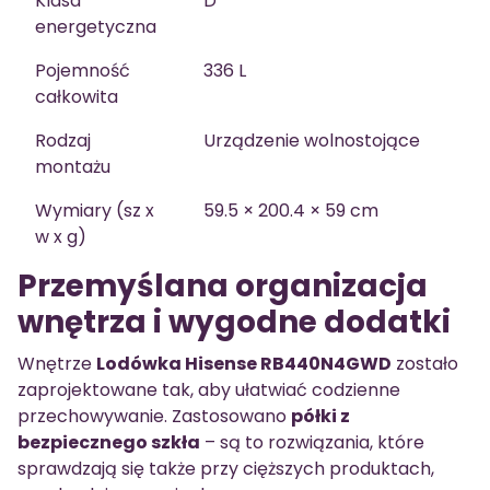
Klasa
D
energetyczna
Pojemność
336 L
całkowita
Rodzaj
Urządzenie wolnostojące
montażu
Wymiary (sz x
59.5 × 200.4 × 59 cm
w x g)
Przemyślana organizacja
wnętrza i wygodne dodatki
Wnętrze
Lodówka Hisense RB440N4GWD
zostało
zaprojektowane tak, aby ułatwiać codzienne
przechowywanie. Zastosowano
półki z
bezpiecznego szkła
– są to rozwiązania, które
sprawdzają się także przy cięższych produktach,