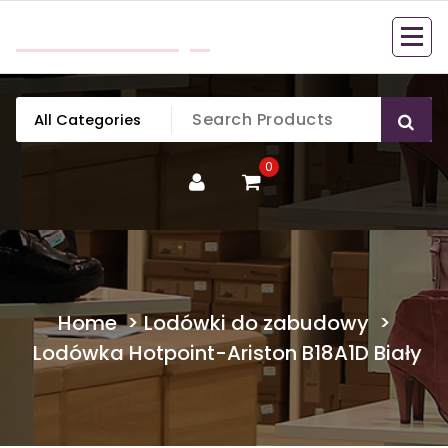
Skip
mobillook.pl
to
content
0
Home
>
Lodówki do zabudowy
>
Lodówka Hotpoint-Ariston B18A1D Biały