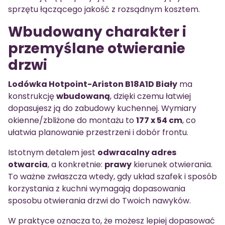
sprzętu łączącego jakość z rozsądnym kosztem.
Wbudowany charakter i
przemyślane otwieranie
drzwi
Lodówka Hotpoint-Ariston B18A1D Biały
ma
konstrukcję
wbudowaną
, dzięki czemu łatwiej
dopasujesz ją do zabudowy kuchennej. Wymiary
okienne/zbliżone do montażu to
177 x 54 cm
, co
ułatwia planowanie przestrzeni i dobór frontu.
Istotnym detalem jest
odwracalny adres
otwarcia
, a konkretnie:
prawy
kierunek otwierania.
To ważne zwłaszcza wtedy, gdy układ szafek i sposób
korzystania z kuchni wymagają dopasowania
sposobu otwierania drzwi do Twoich nawyków.
W praktyce oznacza to, że możesz lepiej dopasować