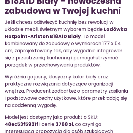
B18A1D Biały – nowoczesna
zabudowa w Twojej kuchni
Jeśli chcesz odświeżyć kuchnię bez rewolucji w
układzie mebli, świetnym wyborem będzie
Lodówka
Hotpoint-Ariston B18A1D Biały
. To model
kombinowany do zabudowy o wymiarach 177 x 54
cm, zaprojektowany tak, aby wygodnie integrował
się z przestrzenią kuchenną i pomagał utrzymać
porządek w przechowywaniu produktów.
Wyróżnia go jasny, klasyczny kolor biały oraz
praktyczne rozwiązania dotyczące organizacji
wnętrza. Producent zadbał też o parametry zasilania
i podstawowe cechy użytkowe, które przekładają się
na codzienną wygodę.
Model jest dostępny jako produkt o SKU:
48ec53f5921f
i cenie
3768 zł
, co czyni go
interesującą propozycją dla osób szukających