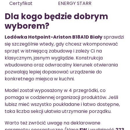
Certyfikat
ENERGY STARR
Dla kogo będzie dobrym
wyborem?
Lodówka Hotpoint-Ariston B18A1D Biały
sprawdzi
się szczególnie wtedy, gdy chcesz wkomponować
sprzęt w istniejącą zabudowę i zależy Ci na
klasycznym, jasnym wyglądzie. Konstrukcja
wbudowana oraz odwracalny kierunek otwierania
pozwalają lepiej dopasować urządzenie do
konkretnego miejsca w kuchni.
Model został wyposażony w 4 przegródki, co
pomaga w codziennej organizacji produktów. Jeśli
lubisz mieć wszystko poukładane i łatwo dostępne,
taka liczba sekcji ułatwia utrzymanie porządku.
Warto też zwrócić uwagę na deklarowane
parametry energetyczne (klasa
FW
i wydajność
273