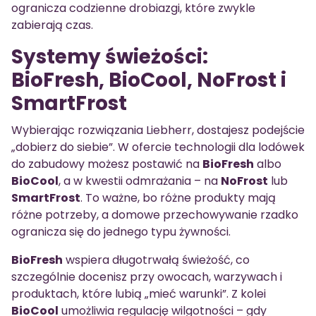
ogranicza codzienne drobiazgi, które zwykle
zabierają czas.
Systemy świeżości:
BioFresh, BioCool, NoFrost i
SmartFrost
Wybierając rozwiązania Liebherr, dostajesz podejście
„dobierz do siebie”. W ofercie technologii dla lodówek
do zabudowy możesz postawić na
BioFresh
albo
BioCool
, a w kwestii odmrażania – na
NoFrost
lub
SmartFrost
. To ważne, bo różne produkty mają
różne potrzeby, a domowe przechowywanie rzadko
ogranicza się do jednego typu żywności.
BioFresh
wspiera długotrwałą świeżość, co
szczególnie docenisz przy owocach, warzywach i
produktach, które lubią „mieć warunki”. Z kolei
BioCool
umożliwia regulację wilgotności – gdy