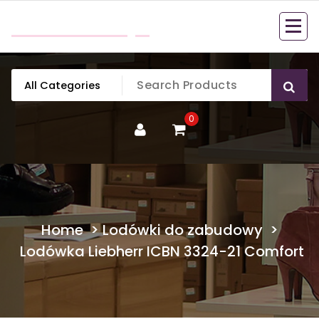
Skip
mobillook.pl
to
content
0
Home
>
Lodówki do zabudowy
>
Lodówka Liebherr ICBN 3324-21 Comfort