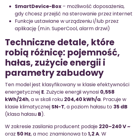
SmartDevice-Box
– możliwość doposażenia,
gdy chcesz przejść na sterowanie przez internet
Funkcje ustawiane w urządzeniu i/lub przez
aplikację (m.in. SuperCool, alarm drzwi)
Techniczne detale, które
robią różnicę: pojemność,
hałas, zużycie energii i
parametry zabudowy
Ten model jest klasyfikowany w klasie efektywności
energetycznej
E
. Zużycie energii wynosi
0,558
kWh/24h
, a w skali roku
204,40 kWh/a
. Pracuje w
klasie klimatycznej
SN-T
, a poziom hałasu to
35 dB
(klasa hałasu
B
).
W zakresie zasilania producent podaje
220–240 V ~
oraz
50 Hz
, a moc znamionowa to
1,2 A
. W