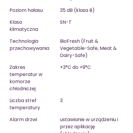
Poziom hałasu
35 dB (klasa B)
Klasa
SN-T
klimatyczna
Technologia
BioFresh (Fruit &
przechowywania
Vegetable-Safe, Meat &
Dairy-Safe)
Zakres
+3°C do +9°C
temperatur w
komorze
chłodniczej
Liczba stref
3
temperatury
Alarm drzwi
ustawianie w urządzeniu i
przez aplikację