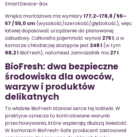
SmartDevice-Box.
Wnęka montażowa ma wymiary
177,2–178,8 / 56–
57 / 55,0 cm
(wysokość/szerokość/głębokość), więc
łatwiej dopasować urządzenie do planowanej
zabudowy. Całkowita pojemność wynosi
275 l
, a w
komorze chłodniczej dostępne jest
248 l
(w tym
98,2 l
BioFresh), natomiast zamrażalnik ma
27 l
.
BioFresh: dwa bezpieczne
środowiska dla owoców,
warzyw i produktów
delikatnych
To właśnie BioFresh stanowi serce tej lodówki. W
praktyce oznacza to kontrolowane warunki
przechowywania, które wspierają dłuższą świeżość.
W komorach BioFresh-Safe producent zastosował