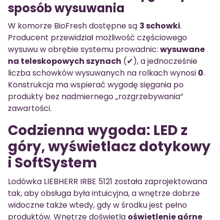
sposób wysuwania
W komorze BioFresh dostępne są
3 schowki
.
Producent przewidział możliwość częściowego
wysuwu w obrębie systemu prowadnic:
wysuwane
na teleskopowych szynach
(✔), a jednocześnie
liczba schowków wysuwanych na rolkach wynosi
0
.
Konstrukcja ma wspierać wygodę sięgania po
produkty bez nadmiernego „rozgrzebywania”
zawartości.
Codzienna wygoda: LED z
góry, wyświetlacz dotykowy
i SoftSystem
Lodówka LIEBHERR IRBE 5121 została zaprojektowana
tak, aby obsługa była intuicyjna, a wnętrze dobrze
widoczne także wtedy, gdy w środku jest pełno
produktów. Wnętrze doświetla
oświetlenie górne