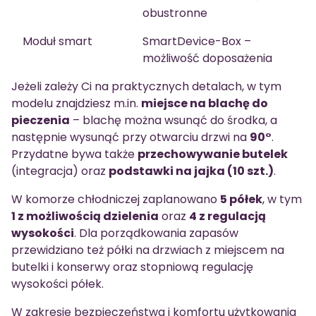
obustronne
Moduł smart
SmartDevice-Box –
możliwość doposażenia
Jeżeli zależy Ci na praktycznych detalach, w tym
modelu znajdziesz m.in.
miejsce na blachę do
pieczenia
– blachę można wsunąć do środka, a
następnie wysunąć przy otwarciu drzwi na
90°
.
Przydatne bywa także
przechowywanie butelek
(integracja) oraz
podstawki na jajka (10 szt.)
.
W komorze chłodniczej zaplanowano
5 półek
, w tym
1 z możliwością dzielenia
oraz
4 z regulacją
wysokości
. Dla porządkowania zapasów
przewidziano też półki na drzwiach z miejscem na
butelki i konserwy oraz stopniową regulację
wysokości półek.
W zakresie bezpieczeństwa i komfortu użytkowania