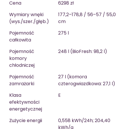
Cena
6298 zł
Wymiary wnęki
177,2–178,8 / 56–57 / 55,0
(wys./szer./głęb.)
cm
Pojemność
275 l
całkowita
Pojemność
248 l (BioFresh: 98,2 l)
komory
chłodniczej
Pojemność
27 l (komora
zamrażarki
czterogwiazdkowa: 27,1 l)
Klasa
E
efektywności
energetycznej
Zużycie energii
0,558 kWh/24h; 204,40
kWh/a