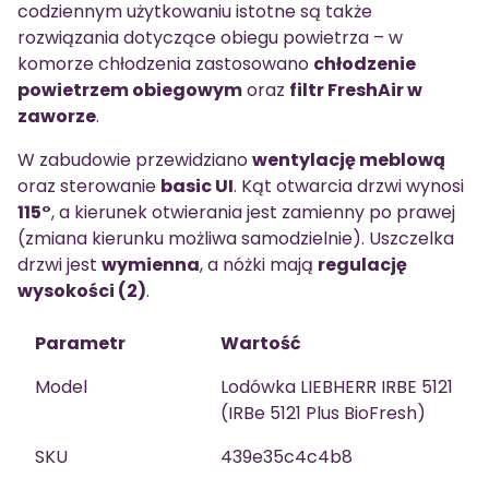
codziennym użytkowaniu istotne są także
rozwiązania dotyczące obiegu powietrza – w
komorze chłodzenia zastosowano
chłodzenie
powietrzem obiegowym
oraz
filtr FreshAir w
zaworze
.
W zabudowie przewidziano
wentylację meblową
oraz sterowanie
basic UI
. Kąt otwarcia drzwi wynosi
115°
, a kierunek otwierania jest zamienny po prawej
(zmiana kierunku możliwa samodzielnie). Uszczelka
drzwi jest
wymienna
, a nóżki mają
regulację
wysokości (2)
.
Parametr
Wartość
Model
Lodówka LIEBHERR IRBE 5121
(IRBe 5121 Plus BioFresh)
SKU
439e35c4c4b8