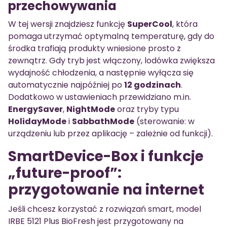
przechowywania
W tej wersji znajdziesz funkcję
SuperCool
, która
pomaga utrzymać optymalną temperaturę, gdy do
środka trafiają produkty wniesione prosto z
zewnątrz. Gdy tryb jest włączony, lodówka zwiększa
wydajność chłodzenia, a następnie wyłącza się
automatycznie najpóźniej po
12 godzinach
.
Dodatkowo w ustawieniach przewidziano m.in.
EnergySaver
,
NightMode
oraz tryby typu
HolidayMode
i
SabbathMode
(sterowanie: w
urządzeniu lub przez aplikację – zależnie od funkcji).
SmartDevice-Box i funkcje
„future-proof”:
przygotowanie na internet
Jeśli chcesz korzystać z rozwiązań smart, model
IRBE 5121 Plus BioFresh jest przygotowany na