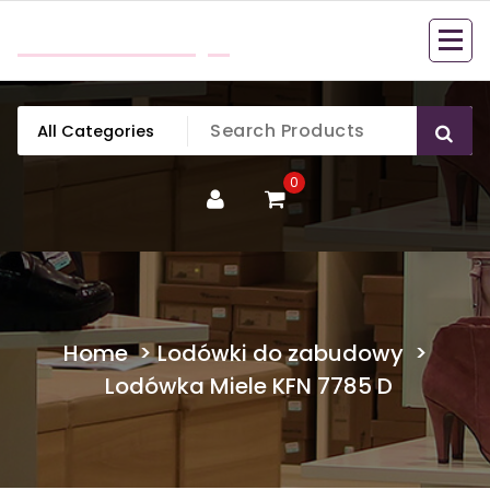
Skip
mobillook.pl
to
content
0
Home
>
Lodówki do zabudowy
>
Lodówka Miele KFN 7785 D