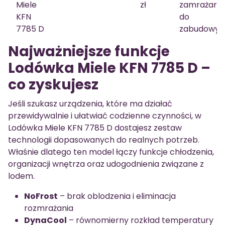
Miele
zł
zamrażark
KFN
do
7785 D
zabudowy
Najważniejsze funkcje
Lodówka Miele KFN 7785 D –
co zyskujesz
Jeśli szukasz urządzenia, które ma działać
przewidywalnie i ułatwiać codzienne czynności, w
Lodówka Miele KFN 7785 D dostajesz zestaw
technologii dopasowanych do realnych potrzeb.
Właśnie dlatego ten model łączy funkcje chłodzenia,
organizacji wnętrza oraz udogodnienia związane z
lodem.
NoFrost
– brak oblodzenia i eliminacja
rozmrażania
DynaCool
– równomierny rozkład temperatury