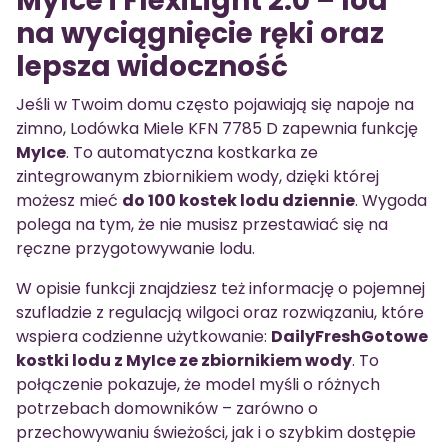
MyIce i FlexiLight 2.0 – lód
na wyciągnięcie ręki oraz
lepsza widoczność
Jeśli w Twoim domu często pojawiają się napoje na
zimno, Lodówka Miele KFN 7785 D zapewnia funkcję
MyIce
. To automatyczna kostkarka ze
zintegrowanym zbiornikiem wody, dzięki której
możesz mieć
do 100 kostek lodu dziennie
. Wygoda
polega na tym, że nie musisz przestawiać się na
ręczne przygotowywanie lodu.
W opisie funkcji znajdziesz też informację o pojemnej
szufladzie z regulacją wilgoci oraz rozwiązaniu, które
wspiera codzienne użytkowanie:
DailyFreshGotowe
kostki lodu z MyIce ze zbiornikiem wody
. To
połączenie pokazuje, że model myśli o różnych
potrzebach domowników – zarówno o
przechowywaniu świeżości, jak i o szybkim dostępie