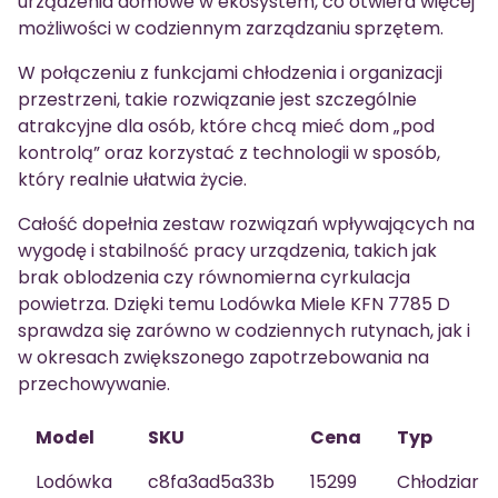
urządzenia domowe w ekosystem, co otwiera więcej
możliwości w codziennym zarządzaniu sprzętem.
W połączeniu z funkcjami chłodzenia i organizacji
przestrzeni, takie rozwiązanie jest szczególnie
atrakcyjne dla osób, które chcą mieć dom „pod
kontrolą” oraz korzystać z technologii w sposób,
który realnie ułatwia życie.
Całość dopełnia zestaw rozwiązań wpływających na
wygodę i stabilność pracy urządzenia, takich jak
brak oblodzenia czy równomierna cyrkulacja
powietrza. Dzięki temu Lodówka Miele KFN 7785 D
sprawdza się zarówno w codziennych rutynach, jak i
w okresach zwiększonego zapotrzebowania na
przechowywanie.
Model
SKU
Cena
Typ
Lodówka
c8fa3ad5a33b
15299
Chłodziark