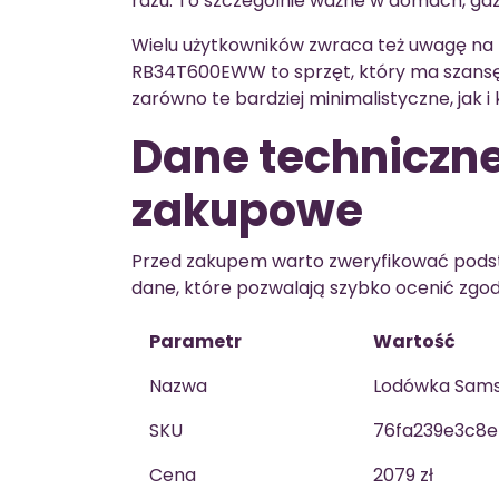
razu. To szczególnie ważne w domach, gdzi
Wielu użytkowników zwraca też uwagę na 
RB34T600EWW to sprzęt, który ma szansę
zarówno te bardziej minimalistyczne, jak i
Dane techniczne
zakupowe
Przed zakupem warto zweryfikować podst
dane, które pozwalają szybko ocenić zgo
Parametr
Wartość
Nazwa
Lodówka Sam
SKU
76fa239e3c8e
Cena
2079 zł