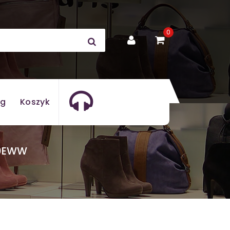
0
og
Koszyk
00EWW