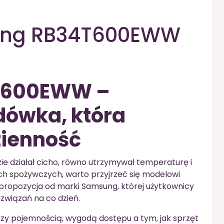
ung RB34T600EWW
T600EWW –
ówka, która
zienność
zie działał cicho, równo utrzymywał temperaturę i
 spożywczych, warto przyjrzeć się modelowi
 propozycja od marki Samsung, której użytkownicy
związań na co dzień.
y pojemnością, wygodą dostępu a tym, jak sprzęt