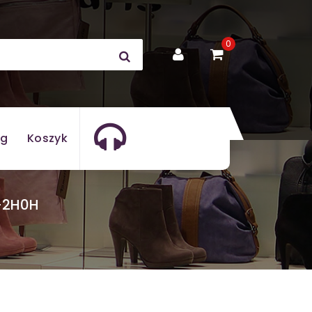
0
og
Koszyk
-2H0H