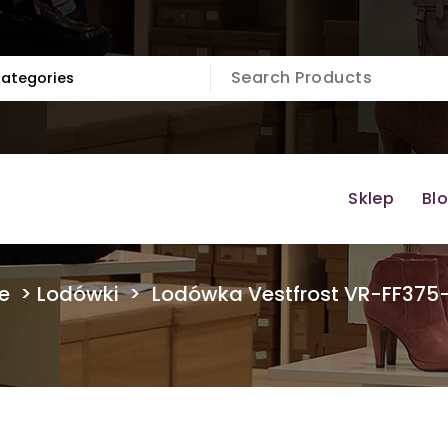
Sklep
Bl
e
>
Lodówki
>
Lodówka Vestfrost VR-FF375