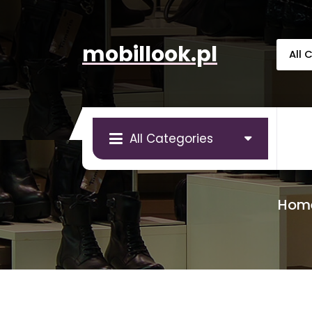
Skip
to
content
mobillook.pl
All Categories
Hom