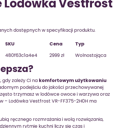
 Lodówka Vestfrost
danych dostępnych w specyfikacji produktu.
SKU
Cena
Typ
480f63c1a4e4
2999 zł
Wolnostojąca
lepsza?
 gdy zależy Ci na
komfortowym użytkowaniu
adomym podejściu do jakości przechowywanej
, często trzymasz w lodówce owoce i warzywa oraz
ów – Lodówka Vestfrost VR-FF375-2H0H ma
lubią ręcznego rozmrażania i wolą rozwiązania,
ziennym rytmie kuchni liczy się czas i