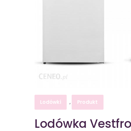
Lodówki
Produkt
,
Lodówka Vestfr