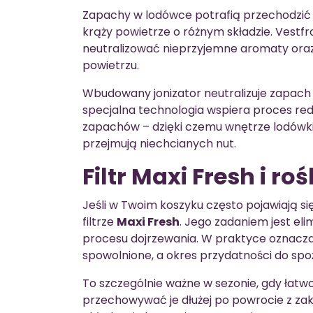
Zapachy w lodówce potrafią przechodzić z
krąży powietrze o różnym składzie. Vest
neutralizować nieprzyjemne aromaty ora
powietrzu.
Wbudowany jonizator neutralizuje zapach 
specjalna technologia wspiera proces redu
zapachów – dzięki czemu wnętrze lodówki j
przejmują niechcianych nut.
Filtr Maxi Fresh i r
Jeśli w Twoim koszyku często pojawiają s
filtrze
Maxi Fresh
. Jego zadaniem jest el
procesu dojrzewania. W praktyce oznacza
spowolnione, a okres przydatności do spo
To szczególnie ważne w sezonie, gdy łatwo
przechowywać je dłużej po powrocie z zaku