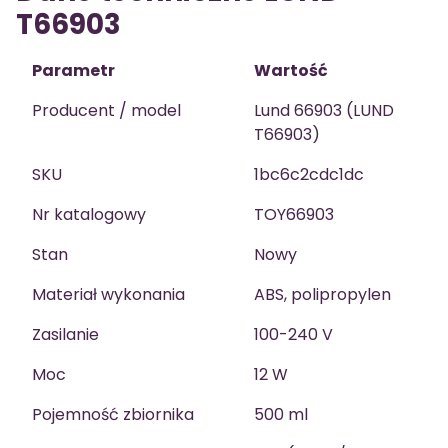
T66903
Parametr
Wartość
Producent / model
Lund 66903 (LUND
T66903)
SKU
1bc6c2cdc1dc
Nr katalogowy
TOY66903
Stan
Nowy
Materiał wykonania
ABS, polipropylen
Zasilanie
100-240 V
Moc
12 W
Pojemność zbiornika
500 ml