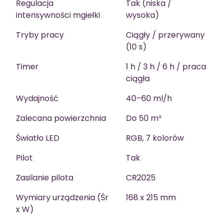
Regulacja
Tak (niska /
intensywności mgiełki
wysoka)
Tryby pracy
Ciągły / przerywany
(10 s)
Timer
1 h / 3 h / 6 h / praca
ciągła
Wydajność
40–60 ml/h
Zalecana powierzchnia
Do 50 m²
Światło LED
RGB, 7 kolorów
Pilot
Tak
Zasilanie pilota
CR2025
Wymiary urządzenia (Śr
168 x 215 mm
x W)