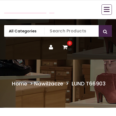
Skip
mobillook.pl
to
content
0
Home
>
Nawilżacze
>
LUND T66903