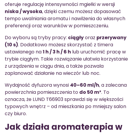
oferuje regulację intensywności mgiełki w wersji
niska / wysoka
, dzięki czemu możesz dopasować
tempo uwalniania aromatu i nawilżenia do własnych
preferencji oraz warunków w pomieszczeniu.
Do wyboru są tryby pracy:
ciągły
oraz
przerywany
(10 s)
. Dodatkowo możesz skorzystać z timera
ustawianego na
1 h / 3 h / 6 h
lub uruchomić pracę w
trybie ciągłym. Takie rozwiązanie ułatwia korzystanie
z urządzenia w ciągu dnia, a także pozwala
zaplanować działanie na wieczór lub noc.
Wydajność dyfuzora wynosi
40–60 ml/h
, a zalecana
powierzchnia pomieszczenia to
do 50 m²
. To
oznacza, że LUND T66903 sprawdzi się w większości
typowych wnętrz – od mieszkania po mniejszy salon
czy biuro.
Jak działa aromaterapia w