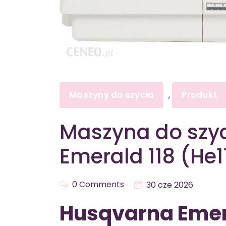
Maszyny do szycia
Produkt
,
Maszyna do szy
Emerald 118 (He1
0 Comments
30 cze 2026
Husqvarna Emera