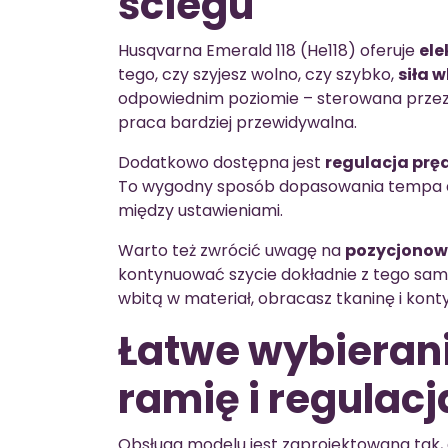
ściegu
Husqvarna Emerald 118 (He118) oferuje
ele
tego, czy szyjesz wolno, czy szybko,
siła 
odpowiednim poziomie – sterowana przez s
praca bardziej przewidywalna.
Dodatkowo dostępna jest
regulacja prę
To wygodny sposób dopasowania tempa do 
między ustawieniami.
Warto też zwrócić uwagę na
pozycjonowa
kontynuować szycie dokładnie z tego sameg
wbitą w materiał, obracasz tkaninę i kont
Łatwe wybierani
ramię i regulacj
Obsługa modelu jest zaprojektowana tak, a