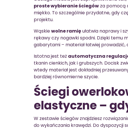
proste wybieranie ściegów
za pomocą d
miękko. To szczególnie przydatne, gdy cz
projektu.
Wąskie
wolne ramię
ułatwia naprawy i sz
rękawy czy nogawki spodni. Dzięki temu m
gabarytami – materiał łatwiej prowadzić, a
Istotna jest też
automatyczna regulacja
tkanin cienkich, jak i grubszych. Docisk zw
wtedy materiał jest dokładniej przesuwany 
bardziej równomierne szycie.
Ściegi owerlokow
elastyczne – gdy
W zestawie ściegów znajdziesz rozwiązani
do wykańczania krawędzi. Do dyspozycji 