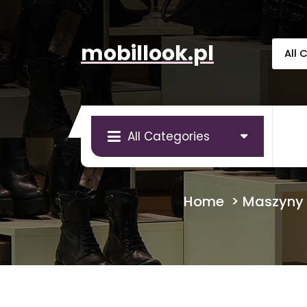
Skip
to
content
mobillook.pl
All Categories
Home
>
Maszyny 