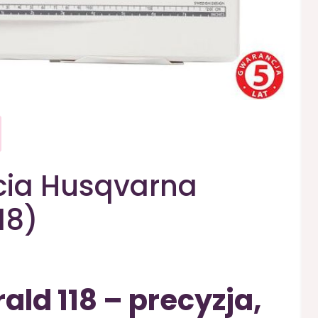
cia Husqvarna
18)
ld 118 – precyzja,