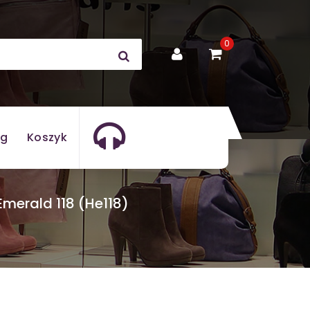
0
og
Koszyk
merald 118 (He118)