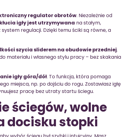
ktroniczny regulator obrotów
. Niezależnie od
wkłucia igły jest utrzymywana
na stałym,
ystem regulacji. Dzięki temu ściki są równe, a
dkości szycia sliderem na obudowie przedniej
.
materiału i własnego stylu pracy – bez skakania
nie igły góra/dół
. To funkcja, która pomaga
o miejsca, np. po dojściu do rogu. Zostawiasz igłę
ynuujesz pracę bez utraty startu ściegu.
e ściegów, wolne
a docisku stopki
by wybór ściegu był szybki i intuicyjny. Masz