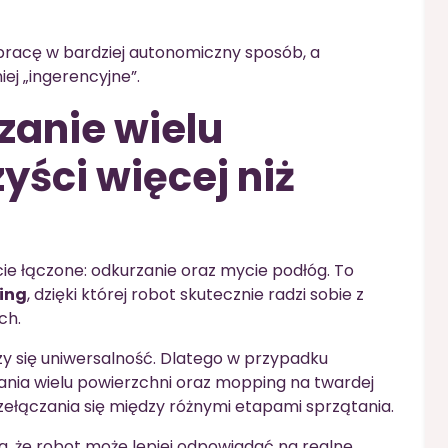
racę w bardziej autonomiczny sposób, a
ej „ingerencyjne”.
zanie wielu
yści więcej niż
cie łączone: odkurzanie oraz mycie podłóg. To
ing
, dzięki której robot skutecznie radzi sobie z
ch.
 się uniwersalność. Dlatego w przypadku
nia wielu powierzchni oraz mopping na twardej
ełączania się między różnymi etapami sprzątania.
a, że robot może lepiej odpowiadać na realne