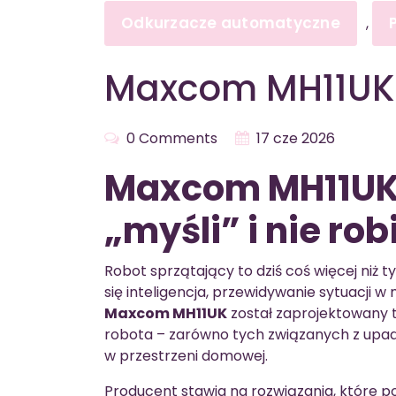
Odkurzacze automatyczne
,
Maxcom MH11UK
0 Comments
17 cze 2026
Maxcom MH11UK –
„myśli” i nie ro
Robot sprzątający to dziś coś więcej niż t
się inteligencja, przewidywanie sytuacji w
Maxcom MH11UK
został zaprojektowany 
robota – zarówno tych związanych z upad
w przestrzeni domowej.
Producent stawia na rozwiązania, które 