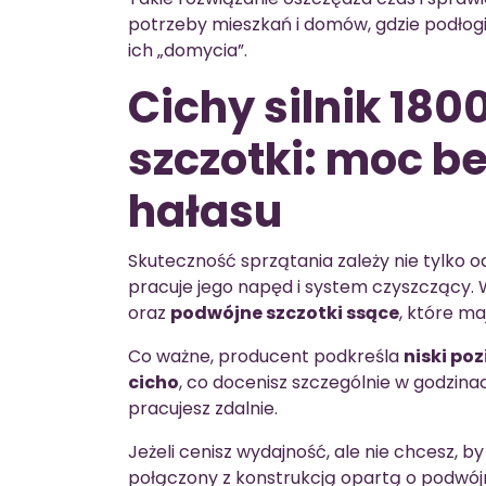
potrzeby mieszkań i domów, gdzie podłogi
ich „domycia”.
Cichy silnik 180
szczotki: moc b
hałasu
Skuteczność sprzątania zależy nie tylko od 
pracuje jego napęd i system czyszczący.
oraz
podwójne szczotki ssące
, które m
Co ważne, producent podkreśla
niski po
cicho
, co docenisz szczególnie w godzin
pracujesz zdalnie.
Jeżeli cenisz wydajność, ale nie chcesz, b
połączony z konstrukcją opartą o podw