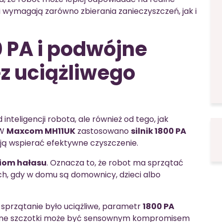
 wymagają zarówno zbierania zanieczyszczeń, jak i
0 PA i podwójne
ez uciążliwego
inteligencji robota, ale również od tego, jak
 W
Maxcom MH11UK
zastosowano
silnik 1800 PA
ają wspierać efektywne czyszczenie.
ziom hałasu
. Oznacza to, że robot ma sprzątać
ach, gdy w domu są domownicy, dzieci albo
y sprzątanie było uciążliwe, parametr
1800 PA
ójne szczotki może być sensownym kompromisem