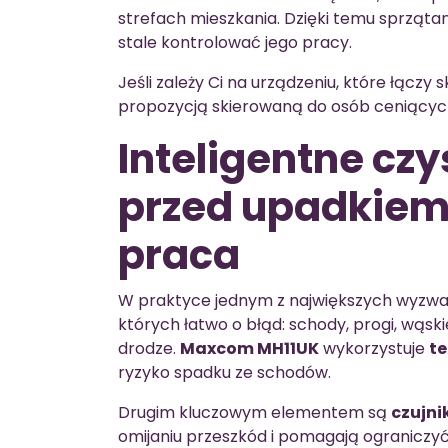
strefach mieszkania. Dzięki temu sprzątani
stale kontrolować jego pracy.
Jeśli zależy Ci na urządzeniu, które łącz
propozycją skierowaną do osób ceniącyc
Inteligentne cz
przed upadkiem 
praca
W praktyce jednym z największych wyzwań
których łatwo o błąd: schody, progi, wąsk
drodze.
Maxcom MH11UK
wykorzystuje
t
ryzyko spadku ze schodów.
Drugim kluczowym elementem są
czujni
omijaniu przeszkód i pomagają ograniczyć