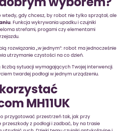
e dobrym wyborem?
 wtedy, gdy chcesz, by robot nie tylko sprzątał, ale
kaniu
. Funkcja wykrywania upadku i czujniki
ieloma strefami, progami czy elementami
rzejazdu.
ubią rozwiązania „w jednym”: robot ma jednocześnie
twia utrzymanie czystości na co dzień.
ą liczbą sytuacji wymagających Twojej interwencji.
ciem twardej podłogi w jednym urządzeniu.
ykorzystać
xcom MH11UK
to przygotować przestrzeń tak, jak przy
rzeszkody z podłogi i zadbać, by na trasie
trudnić ruch. Dzięki temu czujniki antykolizyjne i