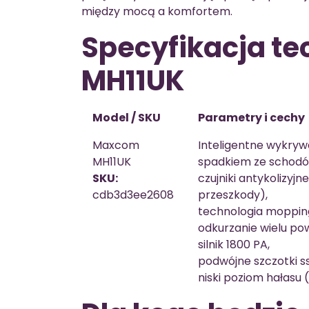
między mocą a komfortem.
Specyfikacja t
MH11UK
Model / SKU
Parametry i cechy
Maxcom
Inteligentne wykry
MH11UK
spadkiem ze schodó
SKU:
czujniki antykolizyj
cdb3d3ee2608
przeszkody),
technologia mopping
odkurzanie wielu pow
silnik 1800 PA,
podwójne szczotki s
niski poziom hałasu 