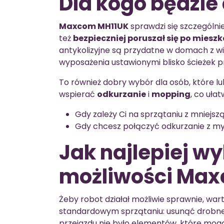
Dla kogo będzi
Maxcom MH11UK
sprawdzi się szczególnie
też
bezpieczniej poruszał się po miesz
antykolizyjne są przydatne w domach z w
wyposażenia ustawionymi blisko ścieżek p
To również dobry wybór dla osób, które l
wspierać
odkurzanie
i
mopping
, co uła
Gdy zależy Ci na sprzątaniu z mniejsz
Gdy chcesz połączyć odkurzanie z my
Jak najlepiej w
możliwości Ma
Żeby robot działał możliwie sprawnie, war
standardowym sprzątaniu: usunąć drobne p
przejazdu nie było elementów, które mogą u