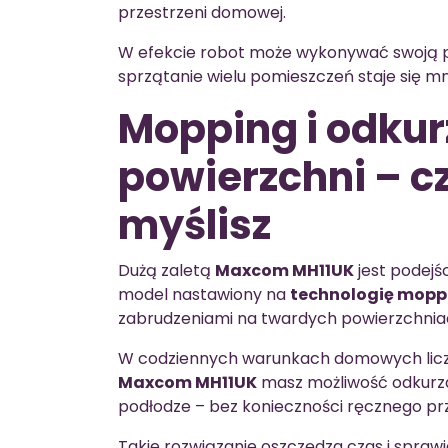
przestrzeni domowej.
W efekcie robot może wykonywać swoją p
sprzątanie wielu pomieszczeń staje się mni
Mopping i odkur
powierzchni – cz
myślisz
Dużą zaletą
Maxcom MH11UK
jest podejś
model nastawiony na
technologię mopp
zabrudzeniami na twardych powierzchnia
W codziennych warunkach domowych liczy
Maxcom MH11UK
masz możliwość odkurza
podłodze – bez konieczności ręcznego prz
Takie rozwiązanie oszczędza czas i sprawi