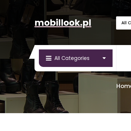
Skip
to
content
mobillook.pl
All Categories
Hom