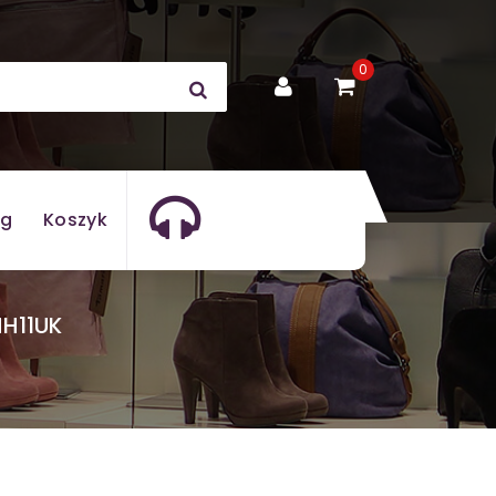
0
og
Koszyk
H11UK