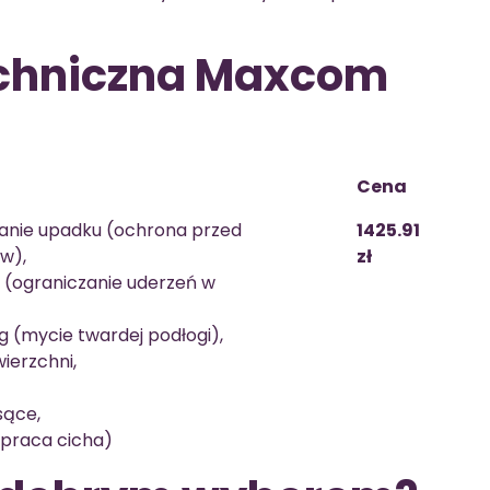
echniczna Maxcom
Cena
wanie upadku (ochrona przed
1425.91
w),
zł
ne (ograniczanie uderzeń w
 (mycie twardej podłogi),
ierzchni,
sące,
(praca cicha)