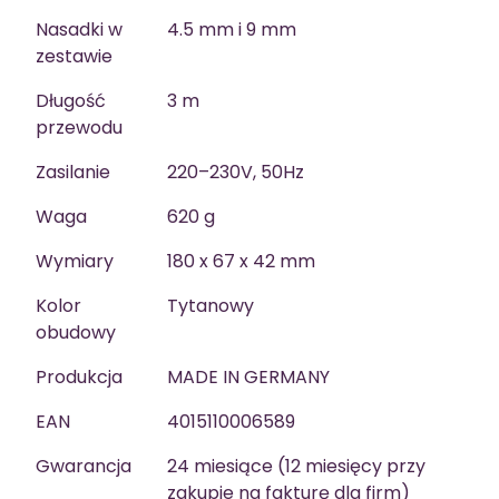
Nasadki w
4.5 mm i 9 mm
zestawie
Długość
3 m
przewodu
Zasilanie
220–230V, 50Hz
Waga
620 g
Wymiary
180 x 67 x 42 mm
Kolor
Tytanowy
obudowy
Produkcja
MADE IN GERMANY
EAN
4015110006589
Gwarancja
24 miesiące (12 miesięcy przy
zakupie na fakturę dla firm)