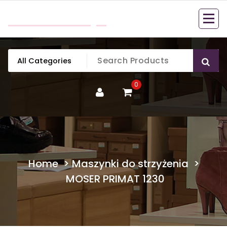
Skip
mobillook.pl
to
content
0
Home
>
Maszynki do strzyżenia
>
MOSER PRIMAT 1230