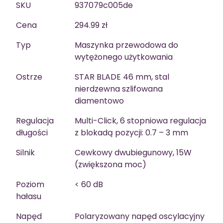
SKU
937079c005de
Cena
294.99 zł
Typ
Maszynka przewodowa do
wytężonego użytkowania
Ostrze
STAR BLADE 46 mm, stal
nierdzewna szlifowana
diamentowo
Regulacja
Multi-Click, 6 stopniowa regulacja
długości
z blokadą pozycji: 0.7 – 3 mm
Silnik
Cewkowy dwubiegunowy, 15W
(zwiększona moc)
Poziom
< 60 dB
hałasu
Napęd
Polaryzowany napęd oscylacyjny