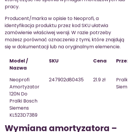
pracy.
Producent/marka w opisie to Neoprofi, a
identyfikacja produktu przez kod SKU ułatwia
zamówienie właściwej wersji. W razie potrzeby
możesz porównać oznaczenia z tymi, które znajdują
się w dokumentacji lub na oryginalnym elemencie.
Model /
SKU
Cena
Przez
Nazwa
Neoprofi
247902d80435
21.9 zł
Pralka
Amortyzator
Sieme
120N Do
Pralki Bosch
Siemens
KL523D7389
Wymiana amortyzatora –