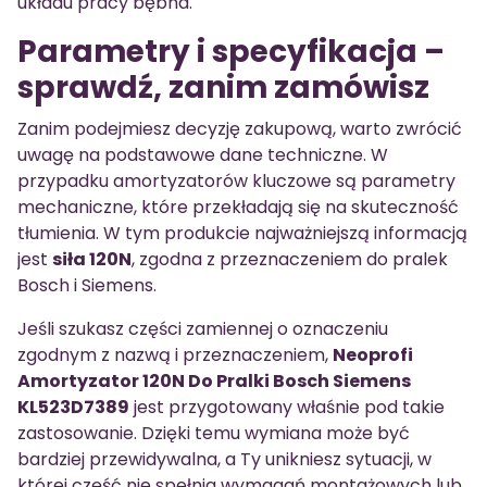
układu pracy bębna.
Parametry i specyfikacja –
sprawdź, zanim zamówisz
Zanim podejmiesz decyzję zakupową, warto zwrócić
uwagę na podstawowe dane techniczne. W
przypadku amortyzatorów kluczowe są parametry
mechaniczne, które przekładają się na skuteczność
tłumienia. W tym produkcie najważniejszą informacją
jest
siła 120N
, zgodna z przeznaczeniem do pralek
Bosch i Siemens.
Jeśli szukasz części zamiennej o oznaczeniu
zgodnym z nazwą i przeznaczeniem,
Neoprofi
Amortyzator 120N Do Pralki Bosch Siemens
KL523D7389
jest przygotowany właśnie pod takie
zastosowanie. Dzięki temu wymiana może być
bardziej przewidywalna, a Ty unikniesz sytuacji, w
której część nie spełnia wymagań montażowych lub