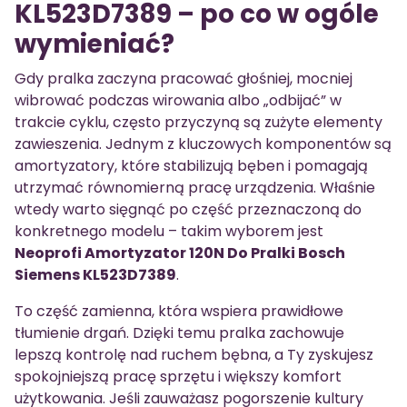
KL523D7389 – po co w ogóle
wymieniać?
Gdy pralka zaczyna pracować głośniej, mocniej
wibrować podczas wirowania albo „odbijać” w
trakcie cyklu, często przyczyną są zużyte elementy
zawieszenia. Jednym z kluczowych komponentów są
amortyzatory, które stabilizują bęben i pomagają
utrzymać równomierną pracę urządzenia. Właśnie
wtedy warto sięgnąć po część przeznaczoną do
konkretnego modelu – takim wyborem jest
Neoprofi Amortyzator 120N Do Pralki Bosch
Siemens KL523D7389
.
To część zamienna, która wspiera prawidłowe
tłumienie drgań. Dzięki temu pralka zachowuje
lepszą kontrolę nad ruchem bębna, a Ty zyskujesz
spokojniejszą pracę sprzętu i większy komfort
użytkowania. Jeśli zauważasz pogorszenie kultury