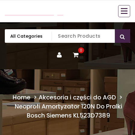
Skip
mobillook.pl
to
content
0
Home
>
Akcesoria i części do AGD
>
Neoprofi Amortyzator 120N Do Pralki
Bosch Siemens KL523D7389