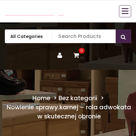
Skip
mobillook.pl
to
content
0
Home
>
Bez kategorii
>
Nowienie sprawy karnej – rola adwokata
w skutecznej obronie