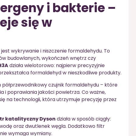
ergeny i bakterie –
eje się w
est wykrywanie i niszczenie formaldehydu. To
ałów budowlanych, wykończeń wnętrz czy
H3A
działa wielotorowo: najpierw precyzyjnie
 przekształca formaldehyd w nieszkodliwe produkty.
m półprzewodnikowy czujnik formaldehydu – które
 i poprawiania jakości powietrza. Co ważne,
ię na technologii, która utrzymuje precyzję przez
ltr katalityczny Dyson
działa w sposób ciągły:
wodę oraz dwutlenek węgla. Dodatkowo filtr
u nie wymaga wymiany.