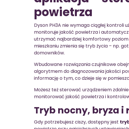
powietrza
Dyson PH3A nie wymaga ciągłej kontroli uż
monitoruje jakość powietrza i automatycz
utrzymać najbardziej komfortowy poziom 
mieszkaniu zmienia się tryb życia – np. 
domowników.
Wbudowane rozwiązania czujnikowe obe
algorytmem do diagnozowania jakości pow
informację o tym, co dzieje się w pomiesz
Możesz też sterować urządzeniem zdaln
monitorować jakość powietrza i kontrolo
Tryb nocny, bryza 
Gdy potrzebujesz ciszy, dostępny jest
try
powietrze przy najcichszych ustawieniach