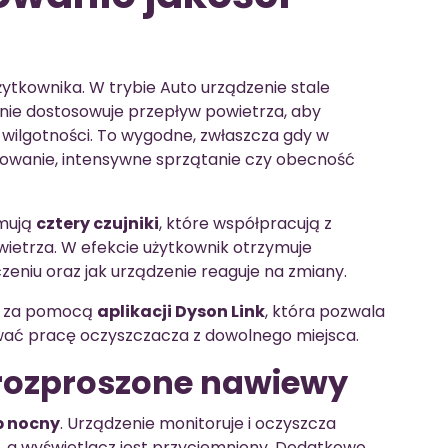
ytkownika. W trybie Auto urządzenie stale
nie dostosowuje przepływ powietrza, aby
wilgotności. To wygodne, zwłaszcza gdy w
gotowanie, intensywne sprzątanie czy obecność
jmują
cztery czujniki
, które współpracują z
ietrza. W efekcie użytkownik otrzymuje
czeniu oraz jak urządzenie reaguje na zmiany.
ie za pomocą
aplikacji Dyson Link
, która pozwala
wać pracę oczyszczacza z dowolnego miejsca.
i rozproszone nawiewy
b nocny
. Urządzenie monitoruje i oczyszcza
, a wyświetlacz jest przyciemniony. Dodatkowo