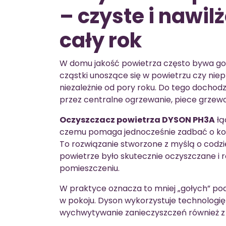
– czyste i nawil
cały rok
W domu jakość powietrza często bywa gors
cząstki unoszące się w powietrzu czy ni
niezależnie od pory roku. Do tego dochodz
przez centralne ogrzewanie, piece grzewcz
Oczyszczacz powietrza DYSON PH3A
łą
czemu pomaga jednocześnie zadbać o komf
To rozwiązanie stworzone z myślą o codzi
powietrze było skutecznie oczyszczane 
pomieszczeniu.
W praktyce oznacza to mniej „gołych” po
w pokoju. Dyson wykorzystuje technologię 
wychwytywanie zanieczyszczeń również z d