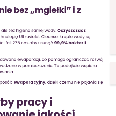
ie bez „mgiełki” i z
ci, ale też higiena samej wody.
Oczyszczacz
hnologię Ultraviolet Cleanse: krople wody są
ci fali 275 nm, aby usunąć
99,9% bakterii
ddawana ewaporacji, co pomaga ograniczać rozwój
owadzone w pomieszczeniu. To podejście wspiera
owania.
 sposób
ewaporacyjny
, dzięki czemu nie pojawia się
by pracy i
rowanie jakości