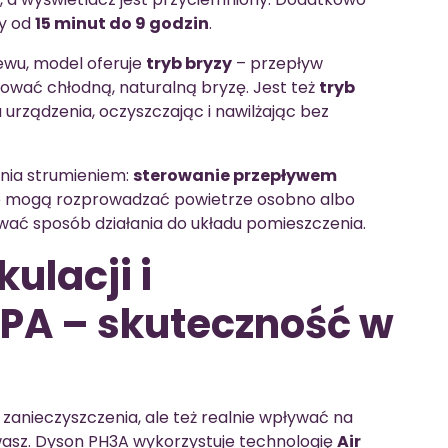
cy od
15 minut do 9 godzin
.
iewu, model oferuje
tryb bryzy
– przepływ
dować chłodną, naturalną bryzę. Jest też
tryb
łu urządzenia, oczyszczając i nawilżając bez
nia strumieniem:
sterowanie przepływem
óre mogą rozprowadzać powietrze osobno albo
wać sposób działania do układu pomieszczenia.
ulacji i
EPA – skuteczność w
zanieczyszczenia, ale też realnie wpływać na
wasz. Dyson PH3A wykorzystuje technologię
Air