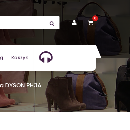
0
og
Koszyk
za DYSON PH3A