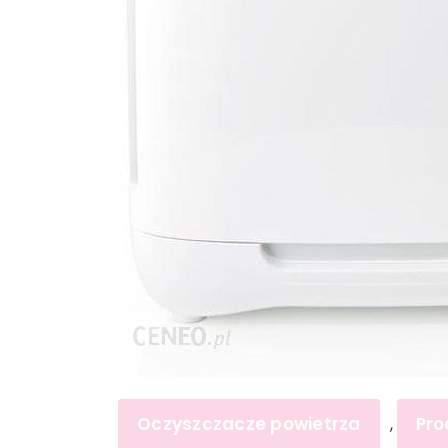
Oczyszczacze powietrza
Pro
,