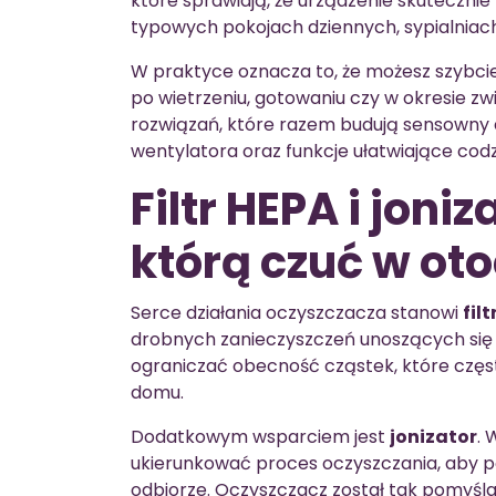
które sprawiają, że urządzenie skuteczni
typowych pokojach dziennych, sypialniac
W praktyce oznacza to, że możesz szybcie
po wietrzeniu, gotowaniu czy w okresie z
rozwiązań, które razem budują sensowny ef
wentylatora oraz funkcje ułatwiające cod
Filtr HEPA i joni
którą czuć w ot
Serce działania oczyszczacza stanowi
fil
drobnych zanieczyszczeń unoszących się 
ograniczać obecność cząstek, które częs
domu.
Dodatkowym wsparciem jest
jonizator
. 
ukierunkować proces oczyszczania, aby p
odbiorze. Oczyszczacz został tak pomyślan