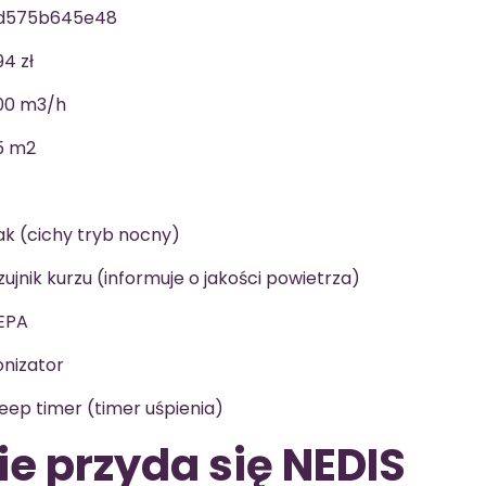
d575b645e48
94 zł
00 m3/h
5 m2
ak (cichy tryb nocny)
zujnik kurzu (informuje o jakości powietrza)
EPA
onizator
leep timer (timer uśpienia)
e przyda się NEDIS