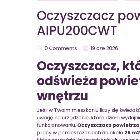
Oczyszczacz pow
AIPU200CWT
0 Comments
19 cze 2026
Oczyszczacz, któ
odświeża powie
wnętrzu
Jeśli w Twoim mieszkaniu liczy się świeżo
uwagę na urządzenie, które działa wydajn
funkcjonowaniu.
Oczyszczacz powietrz
pracy w pomieszczeniach do około
25 m2