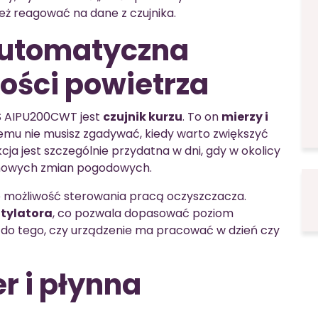
eż reagować na dane z czujnika.
 automatyczna
kości powietrza
S AIPU200CWT jest
czujnik kurzu
. To on
mierzy i
czemu nie musisz zgadywać, kiedy warto zwiększyć
ja jest szczególnie przydatna w dni, gdy w okolicy
zonowych zmian pogodowych.
że możliwość sterowania pracą oczyszczacza.
ntylatora
, co pozwala dopasować poziom
 do tego, czy urządzenie ma pracować w dzień czy
r i płynna