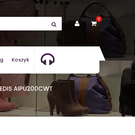
0
og
Koszyk
NEDIS AIPU200CWT