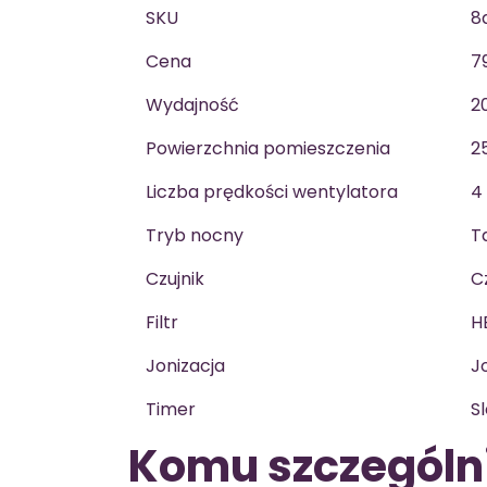
SKU
8
Cena
7
Wydajność
2
Powierzchnia pomieszczenia
2
Liczba prędkości wentylatora
4
Tryb nocny
T
Czujnik
C
Filtr
H
Jonizacja
J
Timer
S
Komu szczególni