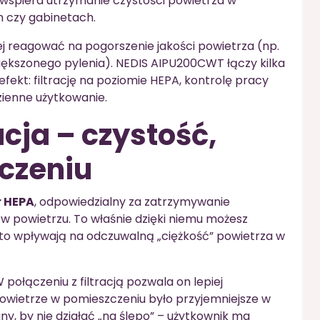
e wspiera utrzymanie czystości powietrza w
h czy gabinetach.
j reagować na pogorszenie jakości powietrza (np.
większonego pylenia). NEDIS AIPU200CWT łączy kilka
ekt: filtrację na poziomie HEPA, kontrolę pracy
zienne użytkowanie.
zacja – czystość,
oczeniu
tr HEPA
, odpowiedzialny za zatrzymywanie
w powietrzu. To właśnie dzięki niemu możesz
to wpływają na odczuwalną „ciężkość” powietrza w
W połączeniu z filtracją pozwala on lepiej
owietrze w pomieszczeniu było przyjemniejsze w
y, by nie działać „na ślepo” – użytkownik ma