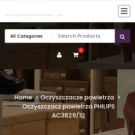
Skip
mobillook.pl
to
content
0
Home
>
Oczyszczacze powietrza
>
Oczyszczacz powietrza PHILIPS
AC3829/10