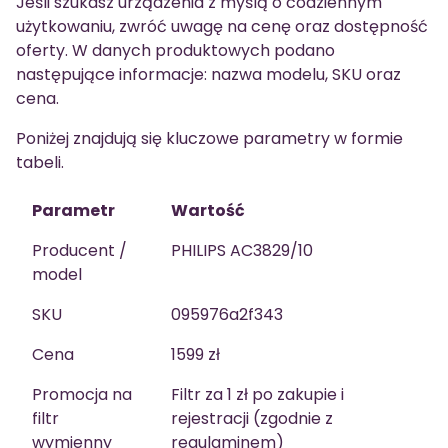
Jeśli szukasz urządzenia z myślą o codziennym
użytkowaniu, zwróć uwagę na cenę oraz dostępność
oferty. W danych produktowych podano
następujące informacje: nazwa modelu, SKU oraz
cena.
Poniżej znajdują się kluczowe parametry w formie
tabeli.
Parametr
Wartość
Producent /
PHILIPS AC3829/10
model
SKU
095976a2f343
Cena
1599 zł
Promocja na
Filtr za 1 zł po zakupie i
filtr
rejestracji (zgodnie z
wymienny
regulaminem)