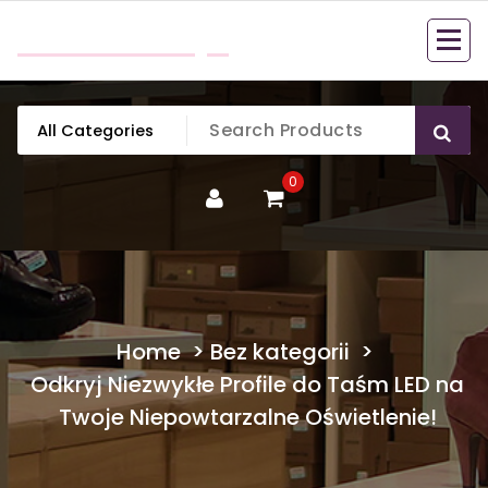
Skip
mobillook.pl
to
content
0
Home
>
Bez kategorii
>
Odkryj Niezwykłe Profile do Taśm LED na
Twoje Niepowtarzalne Oświetlenie!