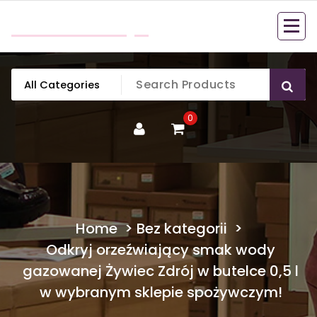
Skip
mobillook.pl
to
content
0
Home
>
Bez kategorii
>
Odkryj orzeźwiający smak wody
gazowanej Żywiec Zdrój w butelce 0,5 l
w wybranym sklepie spożywczym!