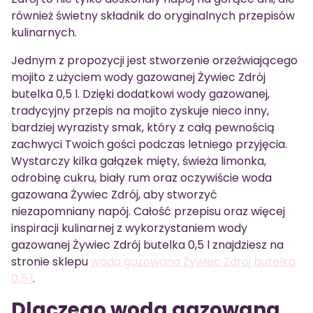
również świetny składnik do oryginalnych przepisów
kulinarnych.
Jednym z propozycji jest stworzenie orzeźwiającego
mojito z użyciem wody gazowanej Żywiec Zdrój
butelka 0,5 l. Dzięki dodatkowi wody gazowanej,
tradycyjny przepis na mojito zyskuje nieco inny,
bardziej wyrazisty smak, który z całą pewnością
zachwyci Twoich gości podczas letniego przyjęcia.
Wystarczy kilka gałązek mięty, świeża limonka,
odrobinę cukru, biały rum oraz oczywiście woda
gazowana Żywiec Zdrój, aby stworzyć
niezapomniany napój. Całość przepisu oraz więcej
inspiracji kulinarnej z wykorzystaniem wody
gazowanej Żywiec Zdrój butelka 0,5 l znajdziesz na
stronie sklepu
woda gazowana Żywiec Zdrój butelka
0,5 l
.
Dlaczego woda gazowana