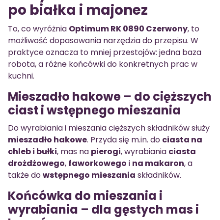
po białka i majonez
To, co wyróżnia
Optimum RK 0890 Czerwony
, to
możliwość dopasowania narzędzia do przepisu. W
praktyce oznacza to mniej przestojów: jedna baza
robota, a różne końcówki do konkretnych prac w
kuchni.
Mieszadło hakowe – do cięższych
ciast i wstępnego mieszania
Do wyrabiania i mieszania cięższych składników służy
mieszadło hakowe
. Przyda się m.in. do
ciasta na
chleb i bułki
, mas na
pierogi
, wyrabiania
ciasta
drożdżowego
,
faworkowego
i
na makaron
, a
także do
wstępnego mieszania
składników.
Końcówka do mieszania i
wyrabiania – dla gęstych mas i