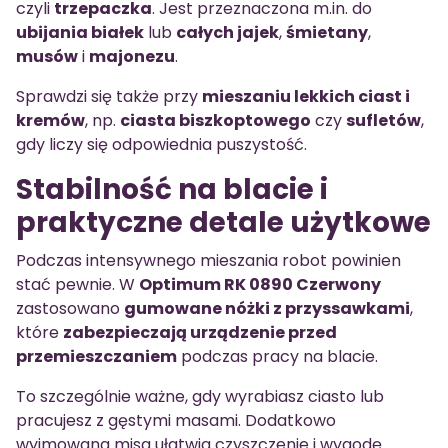
czyli
trzepaczka
. Jest przeznaczona m.in. do
ubijania białek
lub
całych jajek
,
śmietany
,
musów
i
majonezu
.
Sprawdzi się także przy
mieszaniu lekkich ciast i
kremów
, np.
ciasta biszkoptowego
czy
sufletów
,
gdy liczy się odpowiednia puszystość.
Stabilność na blacie i
praktyczne detale użytkowe
Podczas intensywnego mieszania robot powinien
stać pewnie. W
Optimum RK 0890 Czerwony
zastosowano
gumowane nóżki z przyssawkami
,
które
zabezpieczają urządzenie przed
przemieszczaniem
podczas pracy na blacie.
To szczególnie ważne, gdy wyrabiasz ciasto lub
pracujesz z gęstymi masami. Dodatkowo
wyjmowana misa ułatwia czyszczenie i wygodę