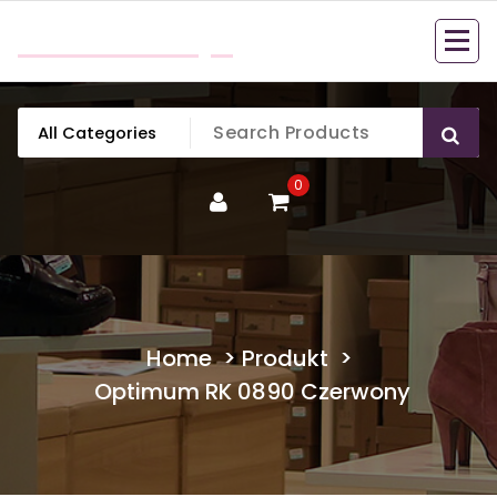
Skip
mobillook.pl
to
content
0
Home
>
Produkt
>
Optimum RK 0890 Czerwony