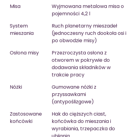
Misa
Wyjmowana metalowa misa o
pojemności 4,2 l
System
Ruch planetarny mieszadeł
mieszania
(jednoczesny ruch dookoła osi i
po obwodzie misy)
Osłona misy
Przezroczysta osłona z
otworem w pokrywie do
dodawania składników w
trakcie pracy
Nóżki
Gumowane nóżki z
przyssawkami
(antypoślizgowe)
Zastosowane
Hak do cięższych ciast,
końcówki
końcówka do mieszania i
wyrabiania, trzepaczka do
ubijania