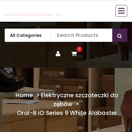
Skip
mobillook.pl
to
content
0
Home
>
Elektryczne szczoteczki do
zębów
>
Oral-B iO Series 9 White Alabaster