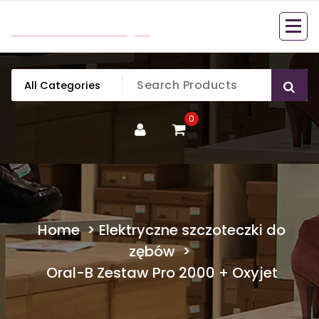
Skip
mobillook.pl
to
content
0
Home
>
Elektryczne szczoteczki do
zębów
>
Oral-B Zestaw Pro 2000 + Oxyjet