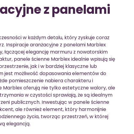
żacyjne z panelami
zesności w każdym detalu, który zyskuje coraz
. Inspiracje aranżacyjne z panelami Marblex
ry, łączącej elegancję marmuru z nowatorskim
ktur, panele ścienne Marblex idealnie wpisują się
estrzenie, jak i w bardziej klasyczne lub
em jest możliwość dopasowania elementów do
ażde pomieszczenie nabiera charakteru i
arblex oferują nie tylko estetyczne walory, ale
trzymania w czystości sprawiają, że są idealnym
rzeni publicznych. Inwestując w panele ścienne
akcent, ale również element, który harmonijnie
dziennego życia, tworząc przestrzeń, w której
ą elegancją.