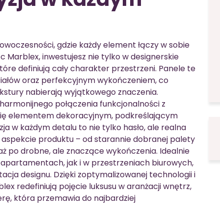
owoczesności, gdzie każdy element łączy w sobie
c Marblex, inwestujesz nie tylko w designerskie
óre definiują cały charakter przestrzeni. Panele te
riałów oraz perfekcyjnym wykończeniem, co
tekstury nabierają wyjątkowego znaczenia.
e harmonijnego połączenia funkcjonalności z
e się elementem dekoracyjnym, podkreślającym
ja w każdym detalu to nie tylko hasło, ale realna
aspekcie produktu – od starannie dobranej palety
aż po drobne, ale znaczące wykończenia. Idealnie
partamentach, jak i w przestrzeniach biurowych,
tacja designu. Dzięki zoptymalizowanej technologii i
lex redefiniują pojęcie luksusu w aranżacji wnętrz,
erę, która przemawia do najbardziej