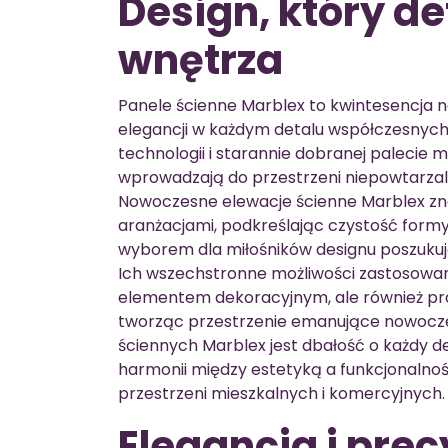
Design, który d
wnętrza
Panele ścienne Marblex to kwintesencja n
elegancji w każdym detalu współczesnych
technologii i starannie dobranej palecie 
wprowadzają do przestrzeni niepowtarzaln
Nowoczesne elewacje ścienne Marblex zn
aranżacjami, podkreślając czystość formy 
wyborem dla miłośników designu poszuku
Ich wszechstronne możliwości zastosowania
elementem dekoracyjnym, ale również p
tworząc przestrzenie emanujące nowocze
ściennych Marblex jest dbałość o każdy de
harmonii między estetyką a funkcjonalnośc
przestrzeni mieszkalnych i komercyjnych.
Elegancja i pre