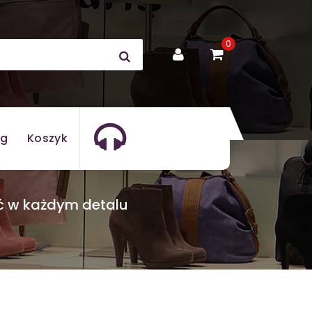
0
og
Koszyk
ć w każdym detalu