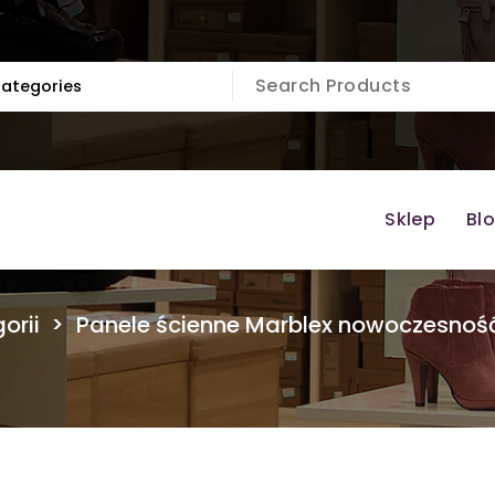
Sklep
Bl
orii
>
Panele ścienne Marblex nowoczesnoś