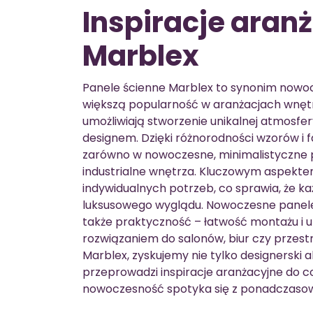
Inspiracje aran
Marblex
Panele ścienne Marblex to synonim nowoc
większą popularność w aranżacjach wnętrz
umożliwiają stworzenie unikalnej atmosfe
designem. Dzięki różnorodności wzorów i fa
zarówno w nowoczesne, minimalistyczne prz
industrialne wnętrza. Kluczowym aspekt
indywidualnych potrzeb, co sprawia, że k
luksusowego wyglądu. Nowoczesne panele M
także praktyczność – łatwość montażu i u
rozwiązaniem do salonów, biur czy przest
Marblex, zyskujemy nie tylko designerski 
przeprowadzi inspiracje aranżacyjne do co
nowoczesność spotyka się z ponadczasow