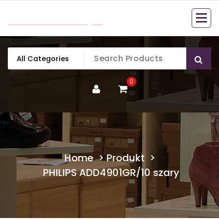
Skip
mobillook.pl
to
content
0
Home
>
Produkt
>
PHILIPS ADD4901GR/10 szary