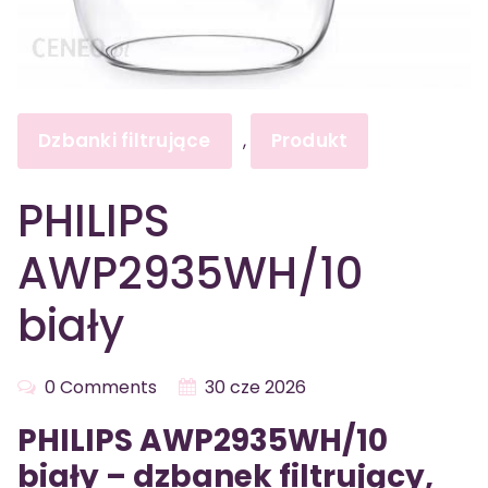
Dzbanki filtrujące
Produkt
,
PHILIPS
AWP2935WH/10
biały
0 Comments
30 cze 2026
PHILIPS AWP2935WH/10
biały – dzbanek filtrujący,