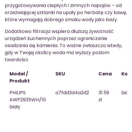
przygotowywania ciepłych i zimnych napojów – od
orzeźwiającej szklanki na upały po herbatę czy kawę,
które wymagają dobrego smaku wody jako bazy.
Dodatkowo filtracja wspiera dłuższą żywotność
urządzeń kuchennych poprzez ograniczanie
osadzania się kamienia. To ważne zwłaszcza wtedy,
gdy w Twojej okolicy woda ma wyższy poziom
twardości.
Model /
SKU
Cena
Kolo
Produkt
PHILIPS
a7fdd3d4a2d2
31.59
biał
AWP2935WH/10
zł
biały