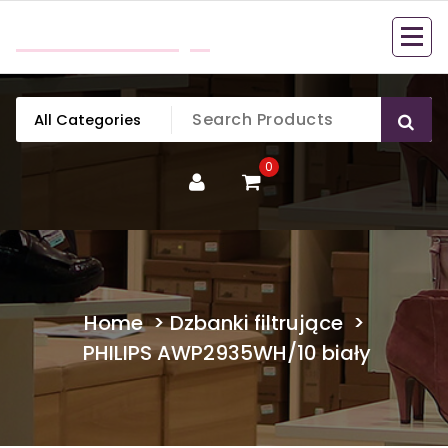
Skip
mobillook.pl
to
content
0
Home
>
Dzbanki filtrujące
>
PHILIPS AWP2935WH/10 biały