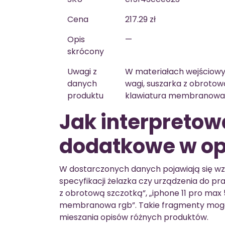
Cena
217.29 zł
Opis
—
skrócony
Uwagi z
W materiałach wejściowyc
danych
wagi, suszarka z obrotow
produktu
klawiatura membranowa
Jak interpretow
dodatkowe w op
W dostarczonych danych pojawiają się w
specyfikacji żelazka czy urządzenia do pr
z obrotową szczotką”, „iphone 11 pro max 
membranowa rgb”. Takie fragmenty mogą 
mieszania opisów różnych produktów.