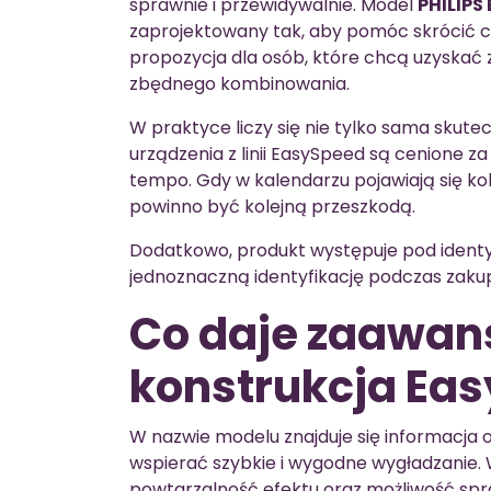
sprawnie i przewidywalnie. Model
PHILIP
zaprojektowany tak, aby pomóc skrócić c
propozycja dla osób, które chcą uzyskać 
zbędnego kombinowania.
W praktyce liczy się nie tylko sama skutec
urządzenia z linii EasySpeed są cenione z
tempo. Gdy w kalendarzu pojawiają się kol
powinno być kolejną przeszkodą.
Dodatkowo, produkt występuje pod ident
jednoznaczną identyfikację podczas zaku
Co daje zaawa
konstrukcja Ea
W nazwie modelu znajduje się informacja
wspierać szybkie i wygodne wygładzanie.
powtarzalność efektu oraz możliwość spra