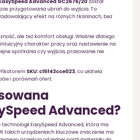
S EasySpeed Advanced GC2676/20
został
zas przygotowania ubrań do wyjścia. To
zadowalający efekt na różnych tkaninach, bez
zność, ale też komfort obsługi. Właśnie dlatego
a intuicyjny charakter pracy oraz nastawienie na
ejne spotkania czy wyjścia, prasowanie nie
yfikatorem
SKU: c15f43cce023
, co ułatwia
pów i porównań ofert.
nsowana
sySpeed Advanced?
 o technologii EasySpeed Advanced, która ma
 W takich urządzeniach kluczowe znaczenie ma
wnego przejścia od jednej partii materiału do