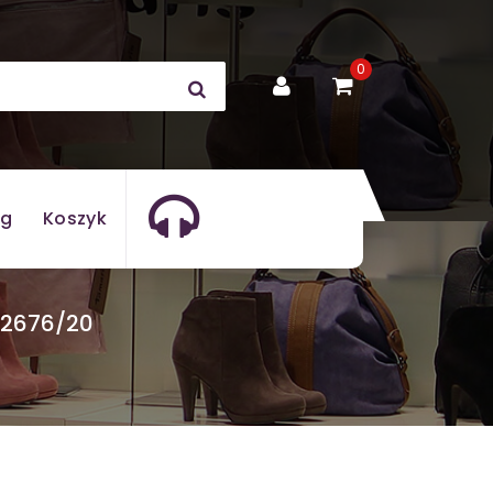
0
og
Koszyk
C2676/20