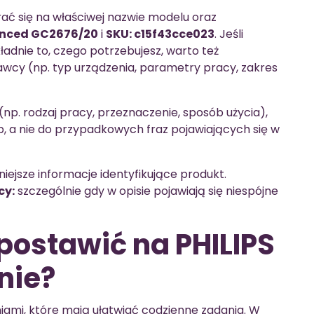
rać się na właściwej nazwie modelu oraz
anced GC2676/20
i
SKU: c15f43cce023
. Jeśli
adnie to, czego potrzebujesz, warto też
wcy (np. typ urządzenia, parametry pracy, zakres
(np. rodzaj pracy, przeznaczenie, sposób użycia),
, a nie do przypadkowych fraz pojawiających się w
iejsze informacje identyfikujące produkt.
cy:
szczególnie gdy w opisie pojawiają się niespójne
postawić na PHILIPS
nie?
eniami, które mają ułatwiać codzienne zadania. W