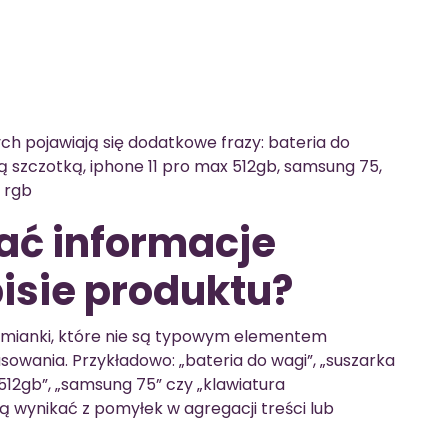
h pojawiają się dodatkowe frazy: bateria do
ą szczotką, iphone 11 pro max 512gb, samsung 75,
 rgb
ać informacje
isie produktu?
zmianki, które nie są typowym elementem
asowania. Przykładowo: „bateria do wagi”, „suszarka
512gb”, „samsung 75” czy „klawiatura
wynikać z pomyłek w agregacji treści lub