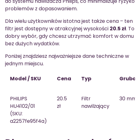
do systemu nawilżacza Philips, co minimalizuje ryzyko
problemów z dopasowaniem.
Dla wielu użytkowników istotna jest także cena – ten
filtr jest dostępny w atrakcyjnej wysokości
20.5 zł
. To
dobry wybór, gdy chcesz utrzymać komfort w domu
bez dużych wydatków.
Poniżej znajdziesz najważniejsze dane techniczne w
jednym miejscu.
Model / SKU
Cena
Typ
Gruboś
PHILIPS
20.5
Filtr
30 mm
HU4102/01
zł
nawilżający
(SKU:
a2257fe95f4a)