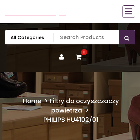
Skip
mobillook.pl
to
content
0
Home
>
Filtry do oczyszczaczy
powietrza
>
PHILIPS HU4102/01