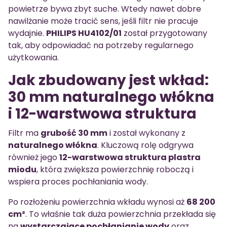
powietrze bywa zbyt suche. Wtedy nawet dobre
nawilżanie może tracić sens, jeśli filtr nie pracuje
wydajnie.
PHILIPS HU4102/01
został przygotowany
tak, aby odpowiadać na potrzeby regularnego
użytkowania.
Jak zbudowany jest wkład:
30 mm naturalnego włókna
i 12-warstwowa struktura
Filtr ma
grubość 30 mm
i został wykonany z
naturalnego włókna
. Kluczową rolę odgrywa
również jego
12-warstwowa struktura plastra
miodu
, która zwiększa powierzchnię roboczą i
wspiera proces pochłaniania wody.
Po rozłożeniu powierzchnia wkładu wynosi aż
68 200
cm²
. To właśnie tak duża powierzchnia przekłada się
na
wystarczające pochłanianie wody
oraz