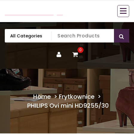
Skip
mobillook.pl
to
content
0
Home
>
Frytkownice
>
PHILIPS Ovi mini HD9255/30