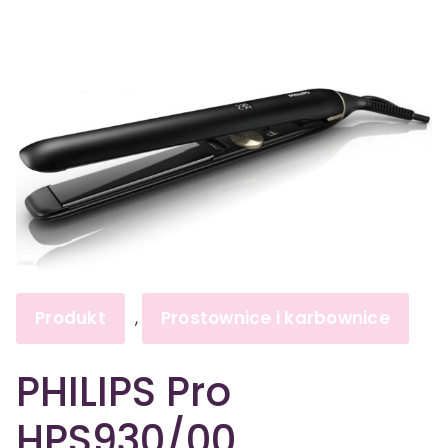
Produkt
Prostownice i karbownice
,
PHILIPS Pro
HPS930/00