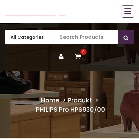
Skip
mobillook.pl
to
content
0
Home
>
Produkt
>
PHILIPS Pro HPS930/00