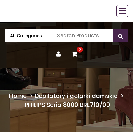
Skip
mobillook.pl
to
content
0
Home
>
Depilatory i golarki damskie
>
PHILIPS Seria 8000 BRE710/00