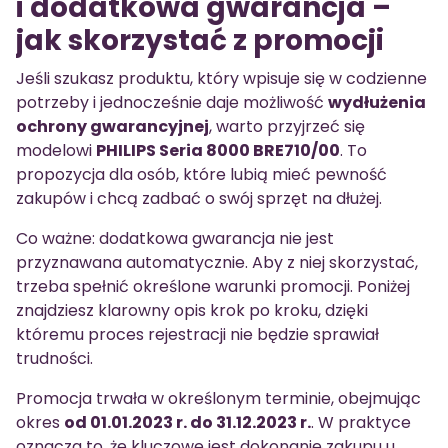
i dodatkowa gwarancja –
jak skorzystać z promocji
Jeśli szukasz produktu, który wpisuje się w codzienne
potrzeby i jednocześnie daje możliwość
wydłużenia
ochrony gwarancyjnej
, warto przyjrzeć się
modelowi
PHILIPS Seria 8000 BRE710/00
. To
propozycja dla osób, które lubią mieć pewność
zakupów i chcą zadbać o swój sprzęt na dłużej.
Co ważne: dodatkowa gwarancja nie jest
przyznawana automatycznie. Aby z niej skorzystać,
trzeba spełnić określone warunki promocji. Poniżej
znajdziesz klarowny opis krok po kroku, dzięki
któremu proces rejestracji nie będzie sprawiał
trudności.
Promocja trwała w określonym terminie, obejmując
okres
od 01.01.2023 r. do 31.12.2023 r.
. W praktyce
oznacza to, że kluczowe jest dokonanie zakupu u