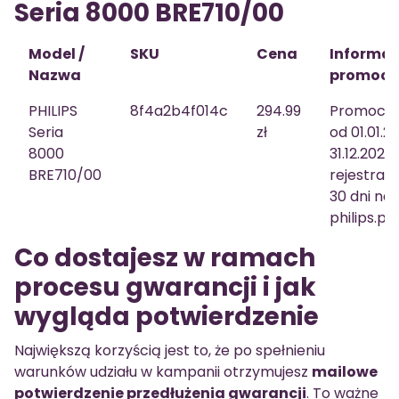
Seria 8000 BRE710/00
Model /
SKU
Cena
Informac
Nazwa
promocji
PHILIPS
8f4a2b4f014c
294.99
Promocja
Seria
zł
od 01.01.2
8000
31.12.2023 r
BRE710/00
rejestrac
30 dni na
philips.p
Co dostajesz w ramach
procesu gwarancji i jak
wygląda potwierdzenie
Największą korzyścią jest to, że po spełnieniu
warunków udziału w kampanii otrzymujesz
mailowe
potwierdzenie przedłużenia gwarancji
. To ważne