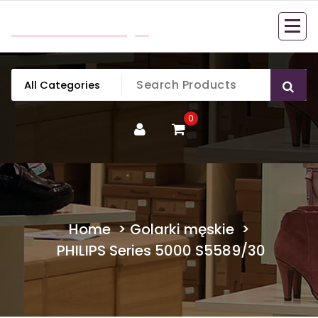
Skip
mobillook.pl
to
content
0
Home
>
Golarki męskie
>
PHILIPS Series 5000 S5589/30