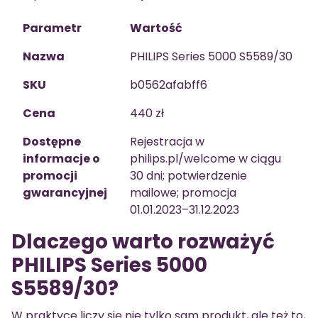
Parametr
Wartość
Nazwa
PHILIPS Series 5000 S5589/30
SKU
b0562afabff6
Cena
440 zł
Dostępne
Rejestracja w
informacje o
philips.pl/welcome w ciągu
promocji
30 dni; potwierdzenie
gwarancyjnej
mailowe; promocja
01.01.2023–31.12.2023
Dlaczego warto rozważyć
PHILIPS Series 5000
S5589/30?
W praktyce liczy się nie tylko sam produkt, ale też to,